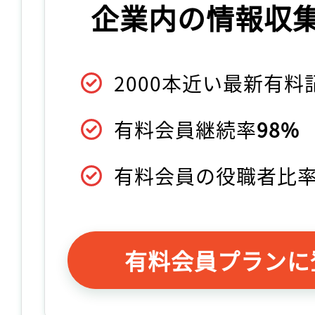
企業内の情報収
2000本近い最新有
有料会員継続率
98%
有料会員の役職者比
有料会員プランに