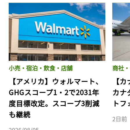
小売・宿泊・飲食・店舗
商社・
【アメリカ】ウォルマート、
【カ
GHGスコープ1・2で2031年
カナ
度目標改定。スコープ3削減
トフ
も継続
2日前
2026/08/05