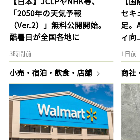
【日本】JCLPやNHK等、
【国
「2050年の天気予報
セキ
（Ver.2）」無料公開開始。
足。
酷暑日が全国各地に
ィ向
3時間前
1日前
小売・宿泊・飲食・店舗
商社