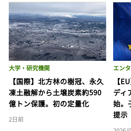
大学・研究機関
エンタ
【国際】北方林の樹冠、永久
【E
凍土融解から土壌炭素約590
ディ
億トン保護。初の定量化
始。
提示
2日前
2026/