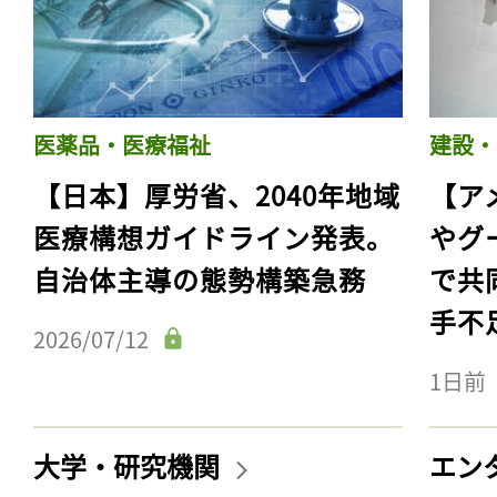
医薬品・医療福祉
建設・
【日本】厚労省、2040年地域
【ア
医療構想ガイドライン発表。
やグ
自治体主導の態勢構築急務
で共
手不
2026/07/12
1日前
大学・研究機関
エン