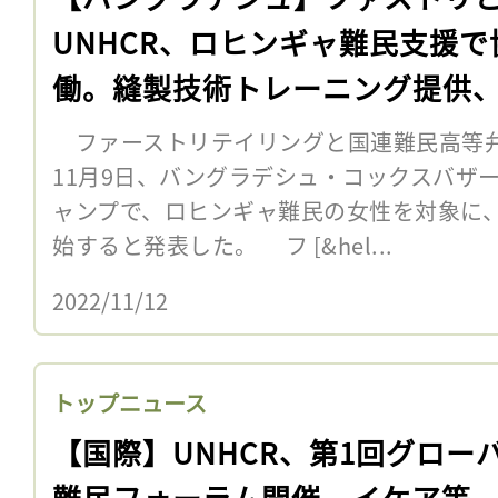
UNHCR、ロヒンギャ難民支援で
働。縫製技術トレーニング提供、1
億円拠出
ファーストリテイリングと国連難民高等弁
11月9日、バングラデシュ・コックスバザ
ャンプで、ロヒンギャ難民の女性を対象に
始すると発表した。 フ [&hel...
2022/11/12
トップニュース
【国際】UNHCR、第1回グロー
難民フォーラム開催。イケア等