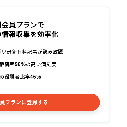
記事をお気に入りに保存するには
ログインが必要です
料会員プランで
ログイン
会員登録
の情報収集を効率化
本近い最新有料記事が
読み放題
継続率98%
の高い満足度
の
役職者比率46%
員プランに登録する