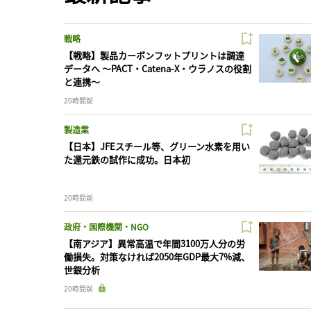
戦略
【戦略】製品カーボンフットプリントは調達
データへ 〜PACT・Catena-X・ウラノスの役割
と連携〜
20時間前
製造業
【日本】JFEスチール等、グリーン水素を用い
た還元鉄の試作に成功。日本初
20時間前
政府・国際機関・NGO
【南アジア】異常高温で年間3100万人分の労
働損失。対策なければ2050年GDP最大7%減、
世銀分析
20時間前