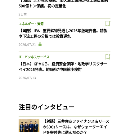
【国際】北方林の樹冠、永久凍土融解から土壌炭素約
590億トン保護。初の定量化
2日前
エネルギー・資源
【国際】IEA、重要鉱物見通し2026年版報告書。精製
や下流工程の分散では投資遅れ
2026/07/21
IT・ビジネスサービス
【日本】KPMGら、経済安全保障・地政学リスクサー
ベイ2026発表。約6割が中国縮小検討
2026/07/13
注目のインタビュー
【対談】三井住友ファイナンス＆リース
のSDGsリースは、なぜウォーターエイ
ドを寄付先に選んだのか？