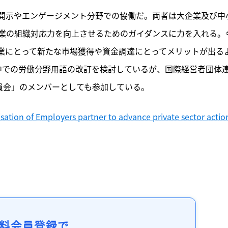
開示やエンゲージメント分野での協働だ。両者は大企業及び中
業の組織対応力を向上させるためのガイダンスに力を入れる。
業にとって新たな市場獲得や資金調達にとってメリットが出る
の中での労働分野用語の改訂を検討しているが、国際経営者団体
員会」のメンバーとしても参加している。
sation of Employers partner to advance private sector action
料会員登録で