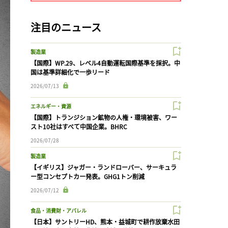
注目のニュース
製造業
【国際】WP.29、レベル4自動運転国際基準を採択。中
国は基準詳細化で一歩リード
2026/07/13
エネルギー・資源
【国際】トランジション鉱物の人権・環境被害、ワー
スト10社はすべて中国企業。BHRC
2026/07/28
製造業
【イギリス】ジャガー・ランドローバー、サーキュラ
ー型コンセプトカー発表。GHG1トン削減
2026/07/12
食品・消費財・アパレル
【日本】サントリーHD、熊本・益城町で耕作放棄水田