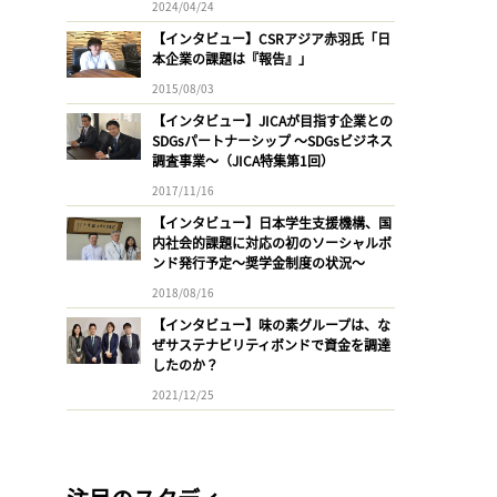
2024/04/24
【インタビュー】CSRアジア赤羽氏「日
本企業の課題は『報告』」
2015/08/03
【インタビュー】JICAが目指す企業との
SDGsパートナーシップ 〜SDGsビジネス
調査事業〜（JICA特集第1回）
2017/11/16
【インタビュー】日本学生支援機構、国
内社会的課題に対応の初のソーシャルボ
ンド発行予定〜奨学金制度の状況〜
2018/08/16
【インタビュー】味の素グループは、な
ぜサステナビリティボンドで資金を調達
したのか？
2021/12/25