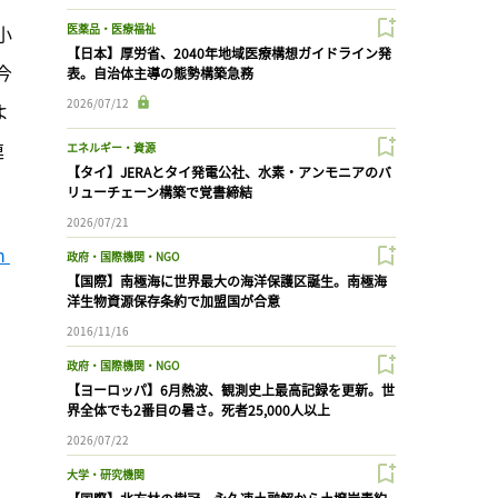
医薬品・医療福祉
小
【日本】厚労省、2040年地域医療構想ガイドライン発
今
表。自治体主導の態勢構築急務
2026/07/12
よ
連
エネルギー・資源
【タイ】JERAとタイ発電公社、水素・アンモニアのバ
リューチェーン構築で覚書締結
2026/07/21
 
政府・国際機関・NGO
【国際】南極海に世界最大の海洋保護区誕生。南極海
洋生物資源保存条約で加盟国が合意
2016/11/16
政府・国際機関・NGO
【ヨーロッパ】6月熱波、観測史上最高記録を更新。世
界全体でも2番目の暑さ。死者25,000人以上
2026/07/22
大学・研究機関