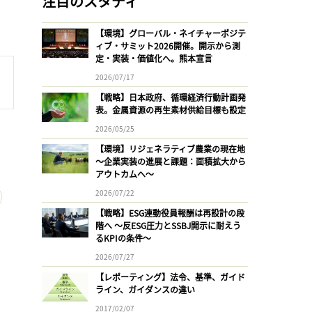
注目のスタディ
【環境】グローバル・ネイチャーポジテ
ィブ・サミット2026開催。開示から測
定・実装・価値化へ。熊本宣言
2026/07/17
【戦略】日本政府、循環経済行動計画発
表。金属資源の再生素材供給目標も設定
2026/05/25
【環境】リジェネラティブ農業の現在地
〜企業実装の進展と課題：面積拡大から
アウトカムへ〜
2026/07/22
【戦略】ESG連動役員報酬は再設計の段
階へ 〜反ESG圧力とSSBJ開示に耐えう
るKPIの条件〜
2026/07/27
【レポーティング】法令、基準、ガイド
ライン、ガイダンスの違い
2017/02/07