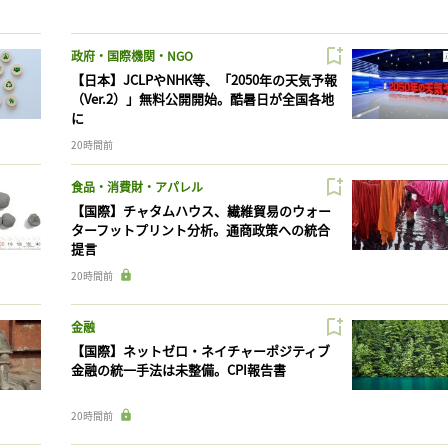
政府・国際機関・NGO
【日本】JCLPやNHK等、「2050年の天気予報
（Ver.2）」無料公開開始。酷暑日が全国各地
に
20時間前
食品・消費財・アパレル
【国際】チャタムハウス、繊維貿易のウォー
ターフットプリント分析。通商政策への統合
提言
20時間前
金融
【国際】ネットゼロ・ネイチャーポジティブ
金融の統一手法は未整備。CPI報告書
20時間前