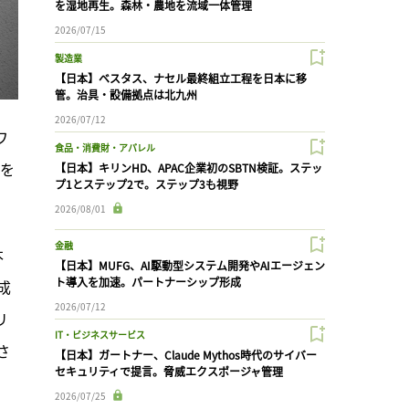
を湿地再生。森林・農地を流域一体管理
2026/07/15
製造業
【日本】ベスタス、ナセル最終組立工程を日本に移
管。治具・設備拠点は北九州
2026/07/12
ワ
食品・消費財・アパレル
ンを
【日本】キリンHD、APAC企業初のSBTN検証。ステッ
プ1とステップ2で。ステップ3も視野
2026/08/01
金融
本
【日本】MUFG、AI駆動型システム開発やAIエージェン
ト導入を加速。パートナーシップ形成
成
2026/07/12
リ
IT・ビジネスサービス
さ
【日本】ガートナー、Claude Mythos時代のサイバー
セキュリティで提言。脅威エクスポージャ管理
2026/07/25