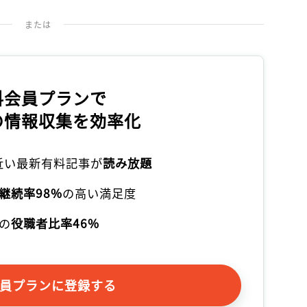
または
料会員プランで
の情報収集を効率化
本近い最新有料記事が
読み放題
継続率98%
の高い満足度
の
役職者比率46%
員プランに登録する