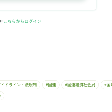
記事をお気に入りに保存するには
ログインが必要です
方
こちらからログイン
ログイン
会員登録
ガイドライン・法規制
国連
国連経済社会局
国
O