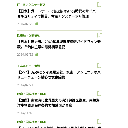
IT・ビジネスサービス
【日本】ガートナー、Claude Mythos時代のサイバー
セキュリティで提言。脅威エクスポージャ管理
2026/07/25
医薬品・医療福祉
【日本】厚労省、2040年地域医療構想ガイドライン発
表。自治体主導の態勢構築急務
2026/07/12
エネルギー・資源
【タイ】JERAとタイ発電公社、水素・アンモニアのバ
リューチェーン構築で覚書締結
2026/07/21
政府・国際機関・NGO
【国際】南極海に世界最大の海洋保護区誕生。南極海
洋生物資源保存条約で加盟国が合意
2016/11/16
政府・国際機関・NGO