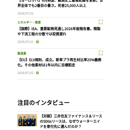
【ヨーロッパ】6月熱波、観測史上最高記録を更新。世
界全体でも2番目の暑さ。死者25,000人以上
2026/07/22
エネルギー・資源
【国際】IEA、重要鉱物見通し2026年版報告書。精製
や下流工程の分散では投資遅れ
2026/07/21
製造業
【EU】ELV規則、成立。新車プラ再生材比率25%義務
化。その他素材は1年以内に目標設定
2026/07/02
注目のインタビュー
【対談】三井住友ファイナンス＆リース
のSDGsリースは、なぜウォーターエイ
ドを寄付先に選んだのか？