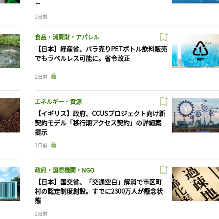
～
1日前
食品・消費財・アパレル
【日本】経産省、バラ売りPETボトル飲料販売
でもラベルレス可能に。省令改正
1日前
エネルギー・資源
【イギリス】政府、CCUSプロジェクト向け新
契約モデル「移行期アクセス契約」の詳細案
提示
1日前
政府・国際機関・NGO
【日本】国交省、「交通空白」解消で市区町
村の認定制度創設。すでに2300万人が懸念状
態
1日前