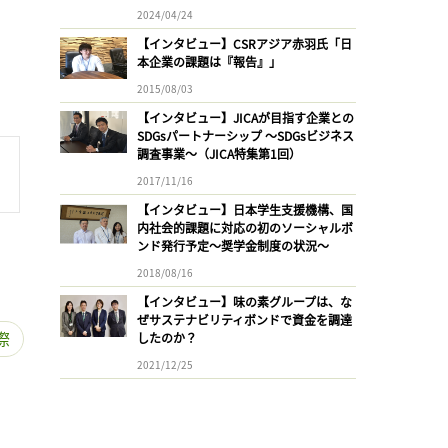
2024/04/24
【インタビュー】CSRアジア赤羽氏「日
本企業の課題は『報告』」
2015/08/03
【インタビュー】JICAが目指す企業との
SDGsパートナーシップ 〜SDGsビジネス
調査事業〜（JICA特集第1回）
2017/11/16
【インタビュー】日本学生支援機構、国
内社会的課題に対応の初のソーシャルボ
ンド発行予定〜奨学金制度の状況〜
2018/08/16
【インタビュー】味の素グループは、な
ぜサステナビリティボンドで資金を調達
際
したのか？
2021/12/25