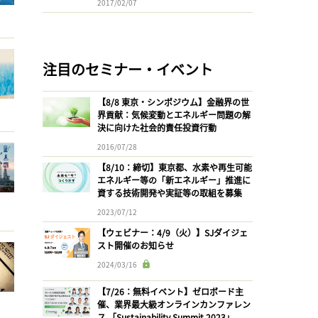
2017/02/07
注目のセミナー・イベント
【8/8 東京・シンポジウム】金融界の世
界貢献：気候変動とエネルギー問題の解
決に向けた社会的責任投資行動
2016/07/28
【8/10：締切】東京都、水素や再生可能
エネルギー等の「新エネルギー」推進に
資する技術開発や実証等の取組を募集
2023/07/12
【ウェビナー：4/9（火）】SJダイジェ
スト開催のお知らせ
2024/03/16
【7/26：無料イベント】ゼロボード主
催、業界最大級オンラインカンファレン
ス 「Sustainability Summit 2023」