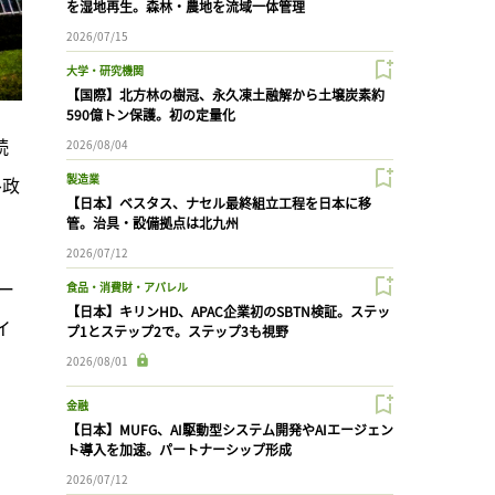
を湿地再生。森林・農地を流域一体管理
2026/07/15
大学・研究機関
【国際】北方林の樹冠、永久凍土融解から土壌炭素約
590億トン保護。初の定量化
続
2026/08/04
製造業
ル政
【日本】ベスタス、ナセル最終組立工程を日本に移
管。治具・設備拠点は北九州
2026/07/12
ー
食品・消費財・アパレル
【日本】キリンHD、APAC企業初のSBTN検証。ステッ
イ
プ1とステップ2で。ステップ3も視野
2026/08/01
金融
【日本】MUFG、AI駆動型システム開発やAIエージェン
ト導入を加速。パートナーシップ形成
2026/07/12