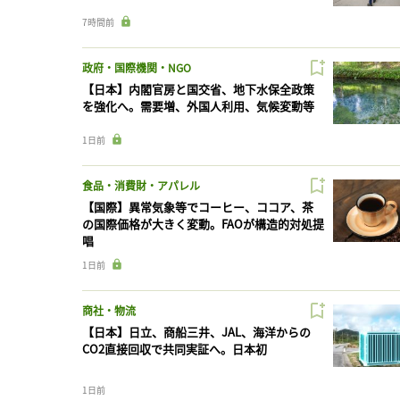
7時間前
政府・国際機関・NGO
【日本】内閣官房と国交省、地下水保全政策
を強化へ。需要増、外国人利用、気候変動等
1日前
食品・消費財・アパレル
【国際】異常気象等でコーヒー、ココア、茶
の国際価格が大きく変動。FAOが構造的対処提
唱
1日前
商社・物流
【日本】日立、商船三井、JAL、海洋からの
CO2直接回収で共同実証へ。日本初
1日前