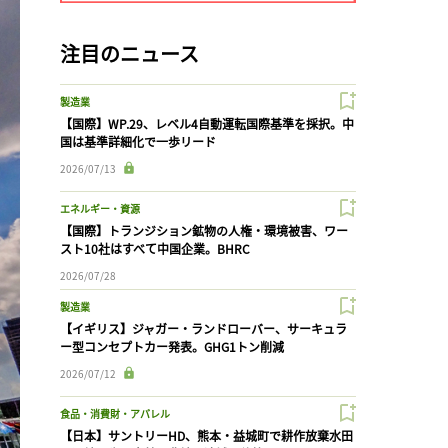
注目のニュース
製造業
【国際】WP.29、レベル4自動運転国際基準を採択。中
国は基準詳細化で一歩リード
2026/07/13
エネルギー・資源
【国際】トランジション鉱物の人権・環境被害、ワー
スト10社はすべて中国企業。BHRC
2026/07/28
製造業
【イギリス】ジャガー・ランドローバー、サーキュラ
ー型コンセプトカー発表。GHG1トン削減
2026/07/12
食品・消費財・アパレル
【日本】サントリーHD、熊本・益城町で耕作放棄水田