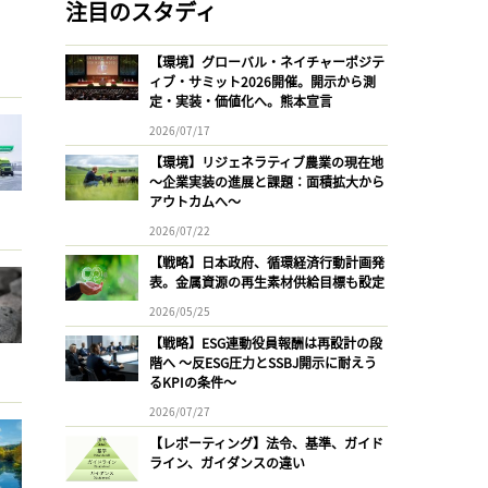
注目のスタディ
【環境】グローバル・ネイチャーポジテ
ィブ・サミット2026開催。開示から測
定・実装・価値化へ。熊本宣言
2026/07/17
【環境】リジェネラティブ農業の現在地
〜企業実装の進展と課題：面積拡大から
アウトカムへ〜
2026/07/22
【戦略】日本政府、循環経済行動計画発
表。金属資源の再生素材供給目標も設定
2026/05/25
【戦略】ESG連動役員報酬は再設計の段
階へ 〜反ESG圧力とSSBJ開示に耐えう
るKPIの条件〜
2026/07/27
【レポーティング】法令、基準、ガイド
ライン、ガイダンスの違い