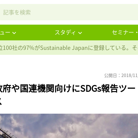
ュー
スタディ
セミナー
100社の97%が
Sustainable Japanに登録している
公開日：2018/11
府や国連機関向けにSDGs報告ツー
ス