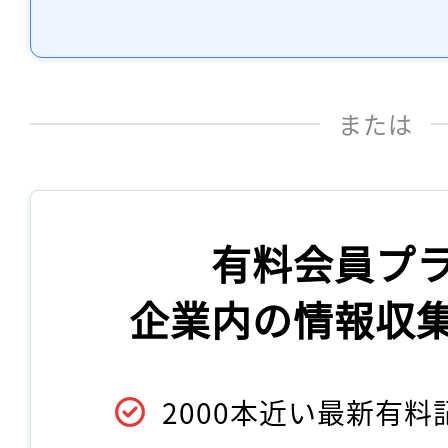
または
有料会員プ
企業内の情報収
2000本近い最新有料