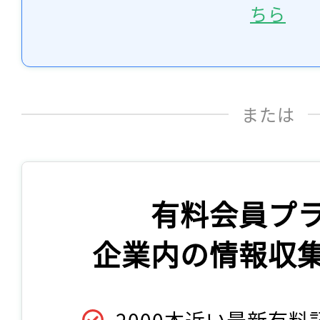
ちら
または
有料会員プ
企業内の情報収
2000本近い最新有料