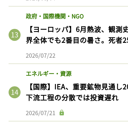
ログイン
政府・国際機関・NGO
【ヨーロッパ】6月熱波、観測
会員登録
界全体でも2番目の暑さ。死者25
2026/07/22
エネルギー・資源
【国際】IEA、重要鉱物見通し2
下流工程の分散では投資遅れ
2026/07/21