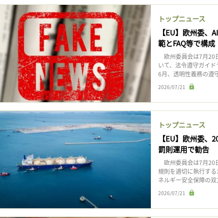
記事をお気に入りに保存するには
トップニュース
ログインが必要です
【EU】欧州委、
範とFAQ等で構成
ログイン
会員登録
欧州委員会は7月20日
いて、法令遵守ガイド
6月、透明性義務の遵守
2026/07/21
トップニュース
【EU】欧州委、2
罰則運用で勧告
欧州委員会は7月20
規則を適切に執行する
ネルギー安全保障の双方
2026/07/21