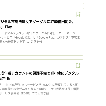
デジタル市場法違反でグーグルに1700億円罰金。
e Play
日、米アルファベット傘下のグーグルに対し、ゲートキーパー
ービス「Google検索」と「Google Play」がデジタル市場法
るとの最終判定を下し、是正 […]
成年者アカウントの保護不備でTikTokにデジタル
定判断
、TikTokがデジタルサービス法（DSA）に違反していると暫
には反論の機会が与えられると同時に、欧州委員会は是正措置
ービス委員会（EDSB）での正式な諮 […]