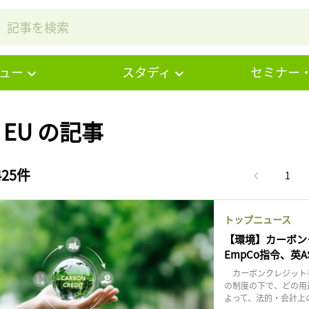
ュー
スタディ
セミナー
# EU の記事
425件
1
トップニュース
【環境】カーボン
EmpCo指令、英
カーボンクレジット
の制度の下で、どの用
よって、法的・会計上の