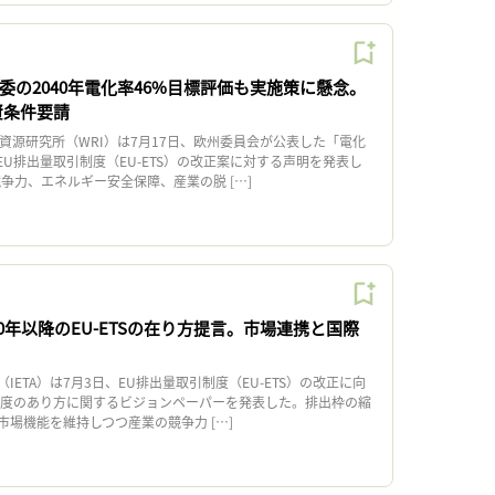
州委の2040年電化率46%目標評価も実施策に懸念。
投資条件要請
資源研究所（WRI）は7月17日、欧州委員会が公表した「電化
U排出量取引制度（EU-ETS）の改正案に対する声明を発表し
争力、エネルギー安全保障、産業の脱 […]
030年以降のEU-ETSの在り方提言。市場連携と国際
ETA）は7月3日、EU排出量取引制度（EU-ETS）の改正に向
同制度のあり方に関するビジョンペーパーを発表した。排出枠の縮
場機能を維持しつつ産業の競争力 […]