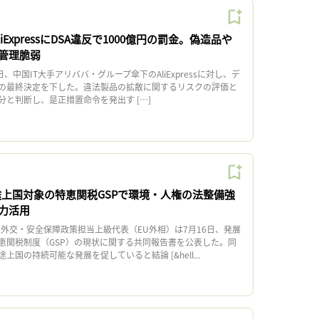
iExpressにDSA違反で1000億円の罰金。偽造品や
管理脆弱
中国IT大手アリババ・グループ傘下のAliExpressに対し、デ
の最終決定を下した。違法製品の拡散に関するリスクの評価と
と判断し、是正措置命令を発出す […]
途上国対象の特恵関税GSPで環境・人権の法整備強
力活用
外交・安全保障政策担当上級代表（EU外相）は7月16日、発展
恵関税制度（GSP）の現状に関する共同報告書を公表した。同
国の持続可能な発展を促していると結論 [&hell...