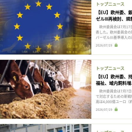
トップニュース
【EU】欧州委、
ゼルIII再検討、
欧州委員会は7月17
表した。欧州委員会の
バーゼルIII基準導入
2026/07/19
トップニュース
【EU】欧州委、
福祉、域内飼料増
欧州委員会は7月7日
で対応するための新戦
高は4,000億ユーロ（
2026/07/19