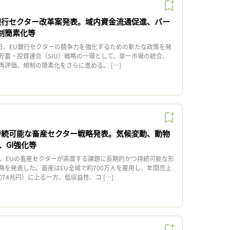
銀行セクター改革案発表。域内資金流通促進、バー
規制簡素化等
日、EU銀行セクターの競争力を強化するための新たな政策を発
貯蓄・投資連合（SIU）戦略の一環として、単一市場の統合、
の再評価、規制の簡素化をさらに進める。 […]
持続可能な畜産セクター戦略発表。気候変動、動物
、GI強化等
、EUの畜産セクターが直面する課題に長期的かつ持続可能な形
略を発表した。畜産はEU全域で約700万人を雇用し、年間売上
約74兆円）に上る一方、低収益性、コ […]