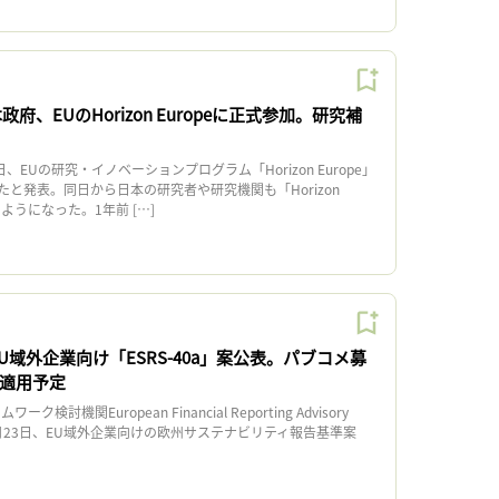
府、EUのHorizon Europeに正式参加。研究補
EUの研究・イノベーションプログラム「Horizon Europe」
と発表。同日から日本の研究者や研究機関も「Horizon
るようになった。1年前 […]
EU域外企業向け「ESRS-40a」案公表。パブコメ募
ら適用予定
討機関European Financial Reporting Advisory
）は7月23日、EU域外企業向けの欧州サステナビリティ報告基準案