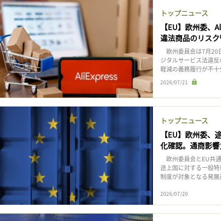
トップニュース
【EU】欧州委、Al
違法商品のリスク
欧州委員会は7月20日、
ジタルサービス法違反
軽減の義務履行が不十分
2026/07/21
トップニュース
【EU】欧州委、
化確認。通商影響
欧州委員会とEU共通
途上国に対する一般特
制度が対象となる発展途上
2026/07/20