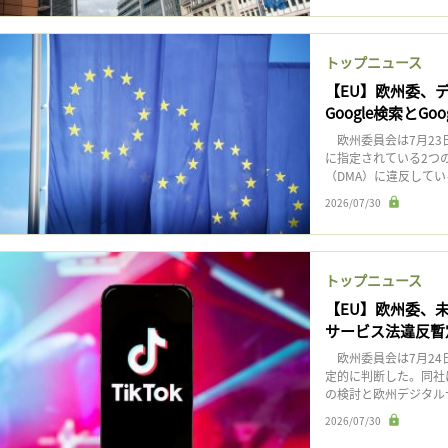
トップニュース
【EU】欧州委、
Google検索とGoogl
欧州委員会は7月23
に指定されている2つのサ
（DMA）に違反してい
2026/07/30
トップニュース
【EU】欧州委、未
サービス法違反暫
欧州委員会は7月24日
定的に判断した。同社
の検討と欧州デジタルサ
2026/07/30