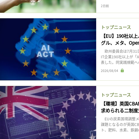
2日前
トップニュース
【EU】190社以
グル、メタ、Open
欧州委員会は7月31
IT企業190社以上が
表した。同実践規範へ
2026/08/04
トップニュース
【環境】英国CBA
求められる二制度
EUの炭素国境調整メ
課題となるのが英国CB
ト、肥料、水素、鉄鋼の