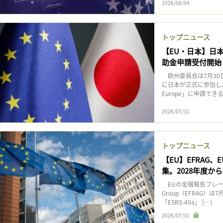
2026/08/04
トップニュース
【EU・日本】日本政
助金申請受付開始
欧州委員会は7月30日、
に日本が正式に参加した
Europe」に申請でき
2026/07/31
トップニュース
【EU】EFRAG、
集。2028年度か
EUの金融報告フレームワーク検
Group（EFRAG
「ESRS-40a」 […]
2026/07/31