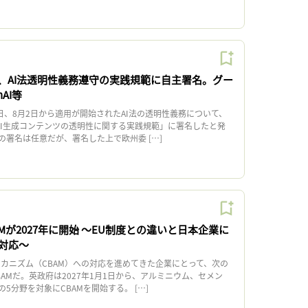
上、AI法透明性義務遵守の実践規範に自主署名。グー
AI等
日、8月2日から適用が開始されたAI法の透明性義務について、
「AI生成コンテンツの透明性に関する実践規範」に署名したと発
の署名は任意だが、署名した上で欧州委 […]
Mが2027年に開始 〜EU制度との違いと日本企業に
対応〜
カニズム（CBAM）への対応を進めてきた企業にとって、次の
AMだ。英政府は2027年1月1日から、アルミニウム、セメン
5分野を対象にCBAMを開始する。 […]