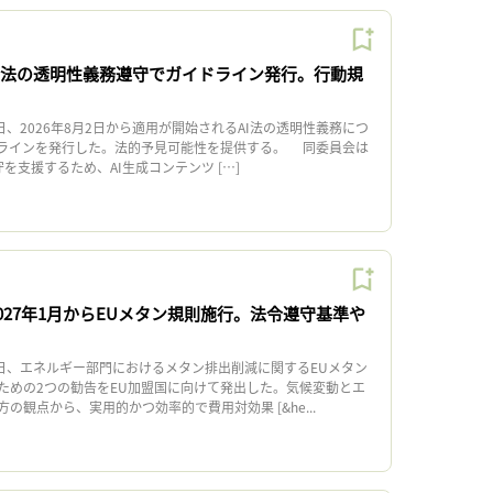
AI法の透明性義務遵守でガイドライン発行。行動規
、2026年8月2日から適用が開始されるAI法の透明性義務につ
ラインを発行した。法的予見可能性を提供する。 同委員会は
を支援するため、AI生成コンテンツ […]
027年1月からEUメタン規則施行。法令遵守基準や
日、エネルギー部門におけるメタン排出削減に関するEUメタン
ための2つの勧告をEU加盟国に向けて発出した。気候変動とエ
の観点から、実用的かつ効率的で費用対効果 [&he...