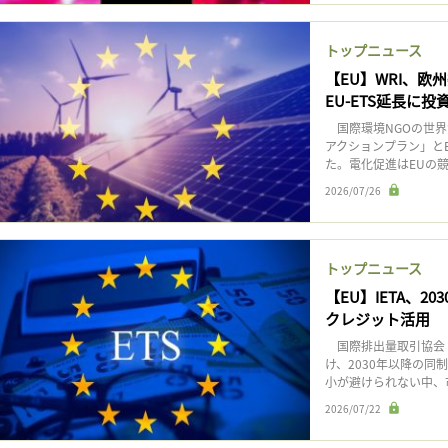
トップニュース
【EU】WRI、欧
EU-ETS延長に
国際環境NGOの世界
アクションプラン」とE
た。電化促進はEUの競
2026/07/26
トップニュース
【EU】IETA、2
クレジット活用
国際排出量取引協会（I
け、2030年以降の
小が避けられない中、市
2026/07/22