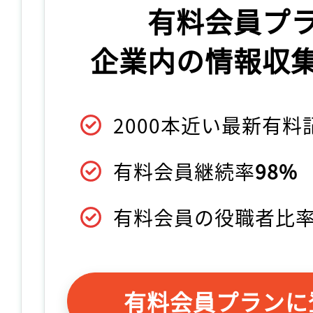
有料会員プ
企業内の情報収
2000本近い最新有
有料会員継続率
98%
有料会員の役職者比
有料会員プランに