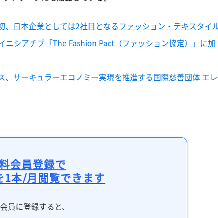
初、日本企業としては2社目となるファッション・テキスタイ
アチブ「The Fashion Pact（ファッション協定）」に加
ス、サーキュラーエコノミー実現を推進する国際慈善団体 エレ
料会員登録で
を1本/月閲覧できます
料会員に登録すると、