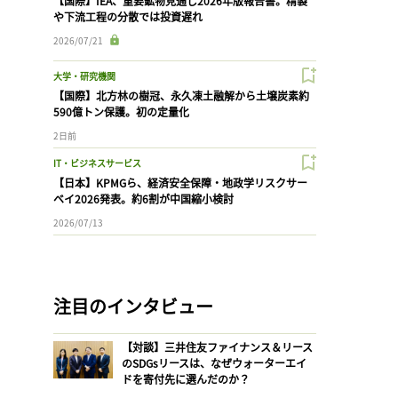
【国際】IEA、重要鉱物見通し2026年版報告書。精製
や下流工程の分散では投資遅れ
2026/07/21
大学・研究機関
【国際】北方林の樹冠、永久凍土融解から土壌炭素約
590億トン保護。初の定量化
2日前
IT・ビジネスサービス
【日本】KPMGら、経済安全保障・地政学リスクサー
ベイ2026発表。約6割が中国縮小検討
2026/07/13
注目のインタビュー
【対談】三井住友ファイナンス＆リース
のSDGsリースは、なぜウォーターエイ
ドを寄付先に選んだのか？