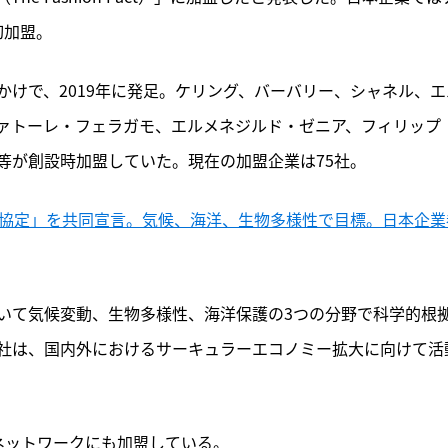
初加盟。
けで、2019年に発足。ケリング、バーバリー、シャネル、エ
ァトーレ・フェラガモ、エルメネジルド・ゼニア、フィリップ
等が創設時加盟していた。現在の加盟企業は75社。
ン協定」を共同宣言。気候、海洋、生物多様性で目標。日本企業
いて気候変動、生物多様性、海洋保護の3つの分野で科学的根
社は、国内外におけるサーキュラーエコノミー拡大に向けて活
ネットワークにも加盟している。