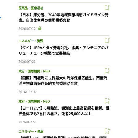
医薬品・医療福祉
【日本】厚労省、2040年地域医療構想ガイドライン発
ル
表。自治体主導の態勢構築急務
2026/07/12
エネルギー・資源
【タイ】JERAとタイ発電公社、水素・アンモニアのバ
リューチェーン構築で覚書締結
2026/07/21
政府・国際機関・NGO
【国際】南極海に世界最大の海洋保護区誕生。南極海
洋生物資源保存条約で加盟国が合意
2016/11/16
政府・国際機関・NGO
【ヨーロッパ】6月熱波、観測史上最高記録を更新。世
界全体でも2番目の暑さ。死者25,000人以上
2026/07/22
エネルギー・資源