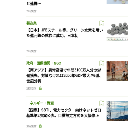
と連携〜
2時間前
製造業
【日本】JFEスチール等、グリーン水素を用い
た還元鉄の試作に成功。日本初
2時間前
政府・国際機関・NGO
【南アジア】異常高温で年間3100万人分の労
働損失。対策なければ2050年GDP最大7%減、
世銀分析
3時間前
エネルギー・資源
【国際】SBTi、電力セクター向けネットゼロ
基準第2次案公表。目標設定方式を大幅修正
3時間前