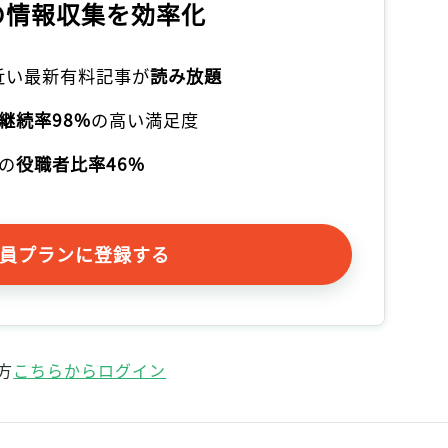
の情報収集を効率化
記事をお気に入りに保存するには
ログインが必要です
本近い最新有料記事が
読み放題
ログイン
会員登録
継続率98%
の高い満足度
の
役職者比率46%
員プランに登録する
方
こちらからログイン