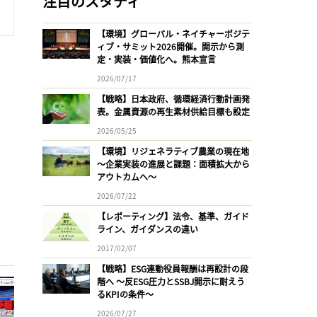
注目のスタディ
【環境】グローバル・ネイチャーポジテ
ィブ・サミット2026開催。開示から測
定・実装・価値化へ。熊本宣言
2026/07/17
【戦略】日本政府、循環経済行動計画発
表。金属資源の再生素材供給目標も設定
2026/05/25
【環境】リジェネラティブ農業の現在地
〜企業実装の進展と課題：面積拡大から
アウトカムへ〜
2026/07/22
【レポーティング】法令、基準、ガイド
ライン、ガイダンスの違い
2017/02/07
【戦略】ESG連動役員報酬は再設計の段
階へ 〜反ESG圧力とSSBJ開示に耐えう
るKPIの条件〜
2026/07/27