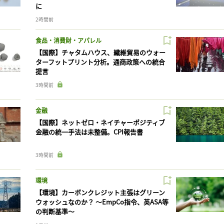
に
2時間前
食品・消費財・アパレル
【国際】チャタムハウス、繊維貿易のウォー
ターフットプリント分析。通商政策への統合
提言
3時間前
金融
【国際】ネットゼロ・ネイチャーポジティブ
金融の統一手法は未整備。CPI報告書
3時間前
環境
【環境】カーボンクレジット主張はグリーン
ウォッシュなのか？ 〜EmpCo指令、英ASA等
の判断基準〜