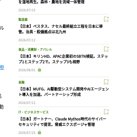
を湿地再生。森林・農地を流域一体管理
2026/07/15
製造業
【日本】ベスタス、ナセル最終組立工程を日本に移
ル
管。治具・設備拠点は北九州
2026/07/12
食品・消費財・アパレル
【日本】キリンHD、APAC企業初のSBTN検証。ステッ
プ1とステップ2で。ステップ3も視野
参
2026/08/01
金融
【日本】MUFG、AI駆動型システム開発やAIエージェン
ト導入を加速。パートナーシップ形成
拠
2026/07/12
動
IT・ビジネスサービス
【日本】ガートナー、Claude Mythos時代のサイバー
セキュリティで提言。脅威エクスポージャ管理
2026/07/25