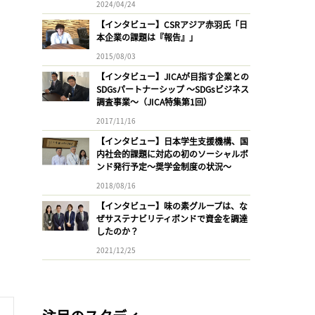
2024/04/24
【インタビュー】CSRアジア赤羽氏「日
本企業の課題は『報告』」
2015/08/03
【インタビュー】JICAが目指す企業との
SDGsパートナーシップ 〜SDGsビジネス
調査事業〜（JICA特集第1回）
2017/11/16
【インタビュー】日本学生支援機構、国
内社会的課題に対応の初のソーシャルボ
ンド発行予定〜奨学金制度の状況〜
2018/08/16
【インタビュー】味の素グループは、な
ぜサステナビリティボンドで資金を調達
したのか？
2021/12/25