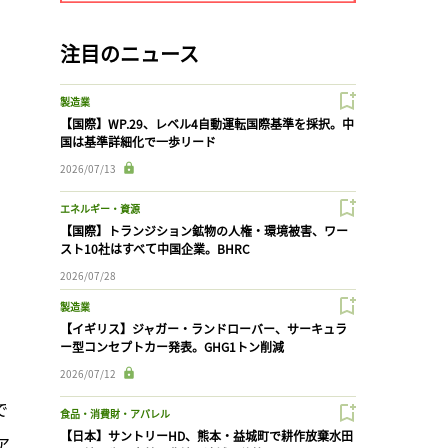
注目のニュース
製造業
【国際】WP.29、レベル4自動運転国際基準を採択。中
国は基準詳細化で一歩リード
2026/07/13
エネルギー・資源
【国際】トランジション鉱物の人権・環境被害、ワー
スト10社はすべて中国企業。BHRC
2026/07/28
製造業
【イギリス】ジャガー・ランドローバー、サーキュラ
ー型コンセプトカー発表。GHG1トン削減
2026/07/12
で
食品・消費財・アパレル
【日本】サントリーHD、熊本・益城町で耕作放棄水田
ア