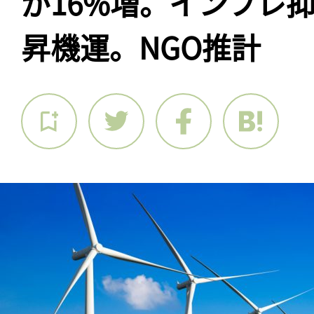
が16%増。インフレ
昇機運。NGO推計