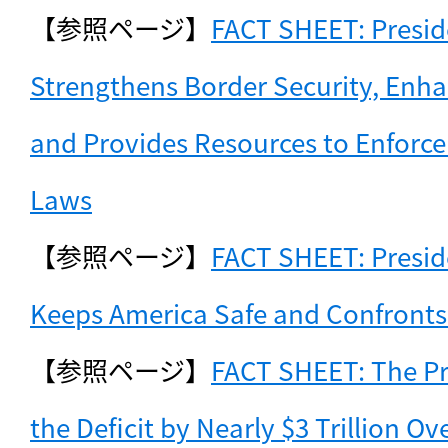
【参照ページ】
FACT SHEET: Presid
Strengthens Border Security, Enha
and Provides Resources to Enforce
Laws
【参照ページ】
FACT SHEET: Presid
記事をお気に入りに
Keeps America Safe and Confronts
ログインが必
【参照ページ】
FACT SHEET: The Pr
the Deficit by Nearly $3 Trillion Ov