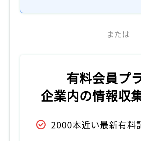
または
有料会員プ
企業内の情報収
2000本近い最新有