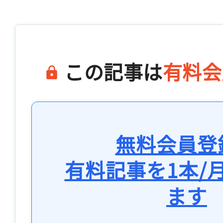
この記事は
有料会
無料会員登
有料記事を1本/
ます