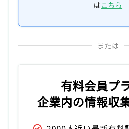
は
こちら
または
有料会員プ
企業内の情報収
2000本近い最新有