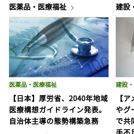
医薬品・医療福祉
建設
医薬品・医療福祉
建設・
【日本】厚労省、2040年地域
【ア
医療構想ガイドライン発表。
やグ
自治体主導の態勢構築急務
で共
手不