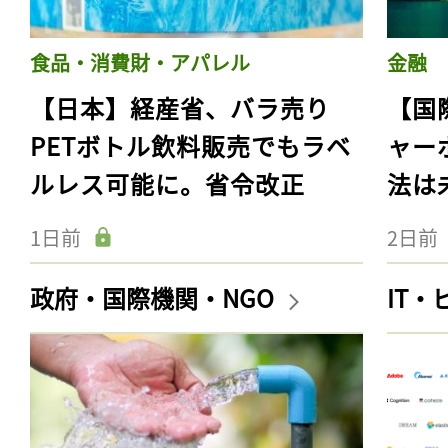
食品・消費財・アパレル
金融
【日本】経産省、バラ売り
【国
PETボトル飲料販売でもラベ
ャー
ルレス可能に。省令改正
法は
1日前
2日前
政府・国際機関・NGO
IT