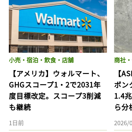
小売・宿泊・飲食・店舗
商社・
【アメリカ】ウォルマート、
【AS
GHGスコープ1・2で2031年
ボン
度目標改定。スコープ3削減
1.
も継続
ら分
1日前
2026/