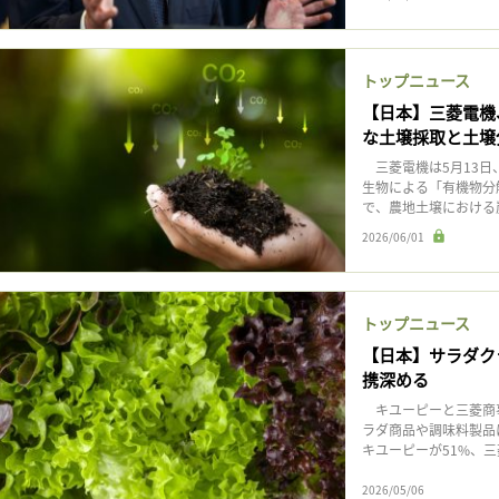
トップニュース
【日本】三菱電機
な土壌採取と土壌
三菱電機は5月13日
生物による「有機物分
で、農地土壌における
2026/06/01
トップニュース
【日本】サラダク
携深める
キユーピーと三菱商事
ラダ商品や調味料製品
キユーピーが51%、三菱
2026/05/06