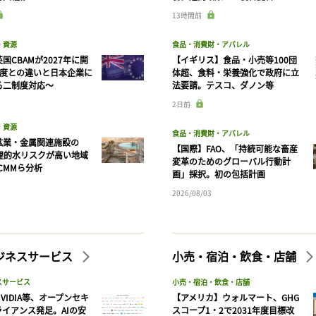
13時間前
・資源
食品・消費財・アパレル
国CBAMが2027年に開
【イギリス】食品・小売等100団
制度との違いと日本企業に
体超、食料・栄養強化で政府に立
る二制度対応〜
法要請。テスコ、ダノン等
2日前
・資源
食品・消費財・アパレル
鉱業・金属関連施設の
【国際】FAO、「持続可能な畜産
物理的水リスクが高い地域
変革のためのグローバル行動計
CMMら分析
画」採択。初の包括計画
2026/08/03
ビジネスサービス
小売・宿泊・飲食・店舗
スサービス
小売・宿泊・飲食・店舗
VIDIA等、オープンセキ
【アメリカ】ウォルマート、GHG
ライアンス発足。AIの安
スコープ1・2で2031年度目標改