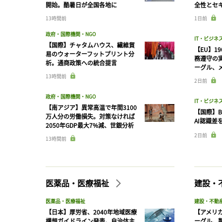
開始。酷暑日が全国各地に
全性とセ
13時間前
1日前
政府・国際機関・NGO
IT・ビジネ
【国際】チャタムハウス、繊維貿
【EU】1
易のウォーターフットプリント分
務遵守の
析。通商政策への統合提言
ーグル、メ
13時間前
2日前
政府・国際機関・NGO
IT・ビジネ
【南アジア】異常高温で年間3100
【国際】B
万人分の労働損失。対策なければ
AI認識差
2050年GDP最大7%減、世銀分析
2日前
13時間前
医薬品・医療福祉
建設・
医薬品・医療福祉
建設・不動
【日本】厚労省、2040年地域医療
【アメリ
構想ガイドライン発表。自治体主
ーグル、