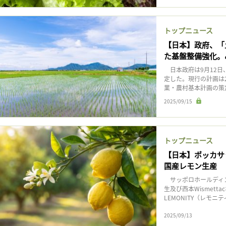
トップニュース
【日本】政府、「
た基盤整備強化。
日本政府は9月12日
定した。現行の計画は2
業・農村基本計画の策定
2025/09/15
トップニュース
【日本】ポッカサッポ
国産レモン生産
サッポロホールディン
生及び西本Wismet
LEMONITY（レモニ
2025/09/13