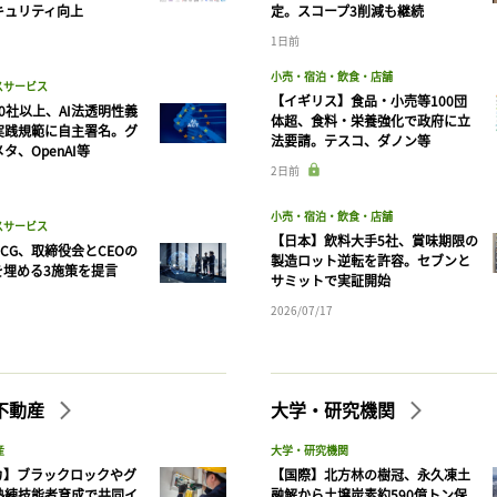
キュリティ向上
定。スコープ3削減も継続
1日前
小売・宿泊・飲食・店舗
スサービス
【イギリス】食品・小売等100団
90社以上、AI法透明性義
体超、食料・栄養強化で政府に立
実践規範に自主署名。グ
法要請。テスコ、ダノン等
タ、OpenAI等
2日前
小売・宿泊・飲食・店舗
スサービス
【日本】飲料大手5社、賞味期限の
CG、取締役会とCEOの
製造ロット逆転を許容。セブンと
を埋める3施策を提言
サミットで実証開始
2026/07/17
不動産
大学・研究機関
産
大学・研究機関
カ】ブラックロックやグ
【国際】北方林の樹冠、永久凍土
熟練技能者育成で共同イ
融解から土壌炭素約590億トン保