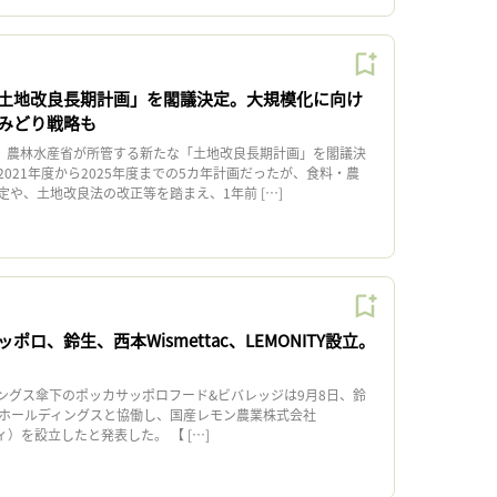
土地改良長期計画」を閣議決定。大規模化に向け
みどり戦略も
、農林水産省が所管する新たな「土地改良長期計画」を閣議決
021年度から2025年度までの5カ年計画だったが、食料・農
や、土地改良法の改正等を踏まえ、1年前 […]
ロ、鈴生、西本Wismettac、LEMONITY設立。
グス傘下のポッカサッポロフード&ビバレッジは9月8日、鈴
tacホールディングスと協働し、国産レモン農業株式会社
ティ）を設立したと発表した。 【 […]