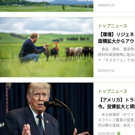
2026/07/23
トップニュース
【環境】リジェネ
面積拡大からアウ
食品・飲料、農産物
原材料調達戦略に組み
ド「ネスカフェ」で202
2026/07/22
トップニュース
【アメリカ】トラ
令。投資拡大と規
米大統領府（ホワイト
ネラティブ農業の促進
同分野の実践・研究・
2026/06/29