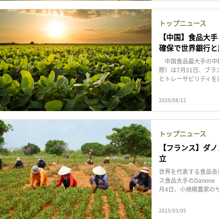
トップニュース
【中国】食品大手
確保で世界銀行と
中国食品最大手の中糧集団
際）は7月31日、ブ
とトレーサビリティを高
2020/08/12
トップニュース
【フランス】ダノ
立
世界を代表する食品会
ス食品大手のDanone（
月4日、小規模農家のサ
2015/03/05