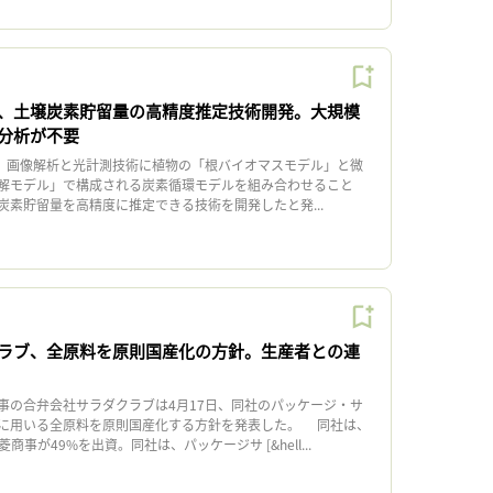
、土壌炭素貯留量の高精度推定技術開発。大規模
分析が不要
、画像解析と光計測技術に植物の「根バイオマスモデル」と微
解モデル」で構成される炭素循環モデルを組み合わせること
炭素貯留量を高精度に推定できる技術を開発したと発...
ラブ、全原料を原則国産化の方針。生産者との連
の合弁会社サラダクラブは4月17日、同社のパッケージ・サ
に用いる全原料を原則国産化する方針を発表した。 同社は、
商事が49%を出資。同社は、パッケージサ [&hell...