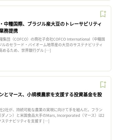
・中糧国際、ブラジル産大豆のトレーサビリティ
業務提携
（COFCO）の商社子会社COFCO International（中糧国
ラジルのセラード・バイオーム地帯産の大豆のサステナビリティ
めるため、世界銀行グル […]
ンとマース、小規模農家を支援する投資基金を設
社2社が、持続可能な農業の実現に向けて手を組んだ。フラン
ダノン）と米国食品大手のMars, Incorporated（マース）は2
ステナビリティを支援す […]