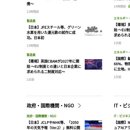
携〜
14時間前
13時間前
エネルギー
製造業
【環境】英
【日本】JFEスチール等、グリーン
始 〜EU
水素を用いた還元鉄の試作に成
求められ
功。日本初
2日前
13時間前
エネルギー
製造業
【国際】
【環境】英国CBAMが2027年に開
66%、
始 〜EU制度との違いと日本企業に
に立地。I
求められる二制度対応〜
2日前
2日前
政府・国際機関・NGO
IT・
政府・国際機関・NGO
IT・ビジネ
【日本】JCLPやNHK等、「2050
【国際】N
年の天気予報（Ver.2）」無料公開
ュアAIア