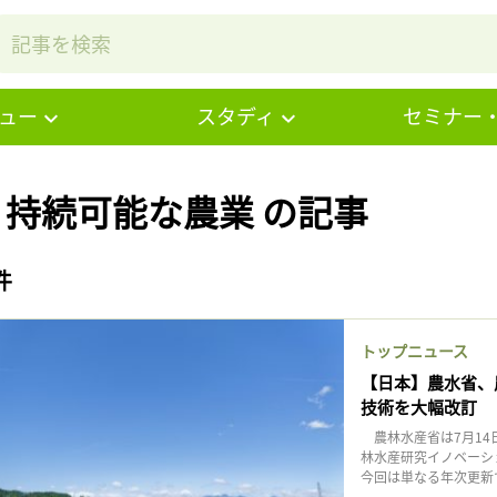
ュー
スタディ
セミナー
# 持続可能な農業 の記事
件
トップニュース
【日本】農水省、
技術を大幅改訂
農林水産省は7月14
林水産研究イノベーシ
今回は単なる年次更新で