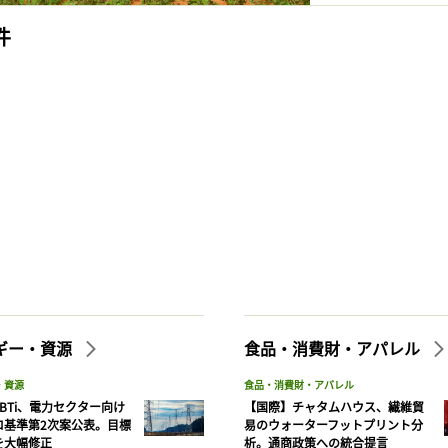
記事をお気に入りに保存するには
件
ログインが必要です
ログイン
会員登録
ギー・資源
食品・消費財・アパレル
・資源
食品・消費財・アパレル
BTi、電力セクター向け
【国際】チャタムハウス、繊維貿
ロ基準第2次案公表。目標
易のウォーターフットプリント分
を大幅修正
析。通商政策への統合提言