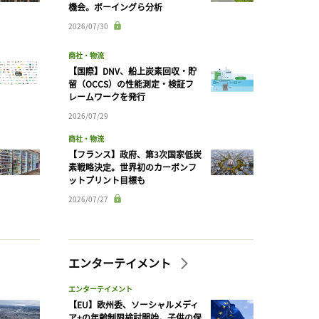
機会。ボーイングら分析
2026/07/30
商社・物流
【国際】DNV、船上炭素回収・貯
留（OCCS）の性能測定・検証フ
レームワークを発行
2026/07/29
商社・物流
【フランス】政府、第3次国家低炭
素戦略決定。世界初のカーボンフ
ットプリント目標も
2026/07/27
エンターテイメント
エンターテイメント
【EU】欧州委、ソーシャルメディ
ア+の年齢制限検討開始。子供の保