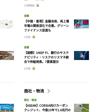
13時間前
金融
【中国・香港】金融当局、両上場
市場の関係深化で合意。グリーン
ファイナンス促進も
1日前
金融
【国際】UNEP FI、銀行のサステ
ナビリティ・リスクのリスマネ統
合で枠組発表。7要素提示
2日前
商社・物流
商社・物流
【ASEAN】CORSIA向けカーボン
クレジット、今後10年で1.4兆円の