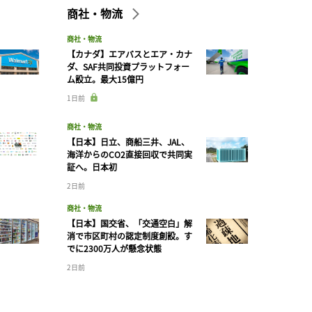
商社・物流
商社・物流
【カナダ】エアバスとエア・カナ
ダ、SAF共同投資プラットフォー
ム設立。最大15億円
1日前
商社・物流
【日本】日立、商船三井、JAL、
海洋からのCO2直接回収で共同実
証へ。日本初
2日前
商社・物流
【日本】国交省、「交通空白」解
消で市区町村の認定制度創設。す
でに2300万人が懸念状態
2日前