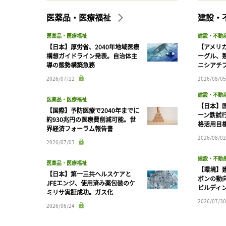
医薬品・医療福祉
建設・
医薬品・医療福祉
建設・不動
【日本】厚労省、2040年地域医療
【アメリ
構想ガイドライン発表。自治体主
ーグル、
導の態勢構築急務
ニシアチ
2026/07/12
2026/08/05
建設・不動
医薬品・医療福祉
【日本】
【国際】予防医療で2040年までに
ーン鉄試行
約930兆円の医療費削減可能。世
格活用目
界経済フォーラム報告書
2026/08/02
2026/07/03
建設・不動
医薬品・医療福祉
【環境】
【日本】第一三共ヘルスケアと
ボンの動
JFEエンジ、使用済み薬包装のケ
ビルディ
ミリサ実証成功。ガス化
2026/07/30
2026/06/24