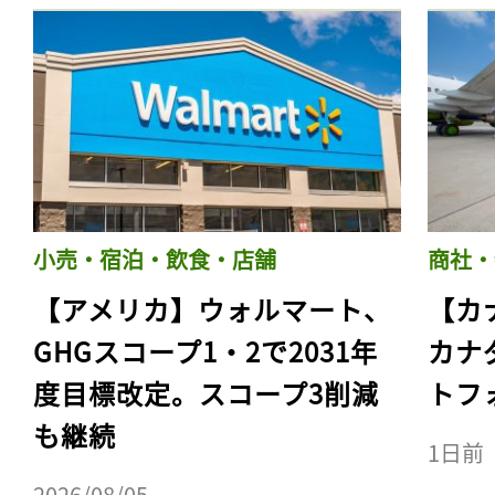
小売・宿泊・飲食・店舗
商社・
【アメリカ】ウォルマート、
【カ
GHGスコープ1・2で2031年
カナ
度目標改定。スコープ3削減
トフ
も継続
1日前
2026/08/05