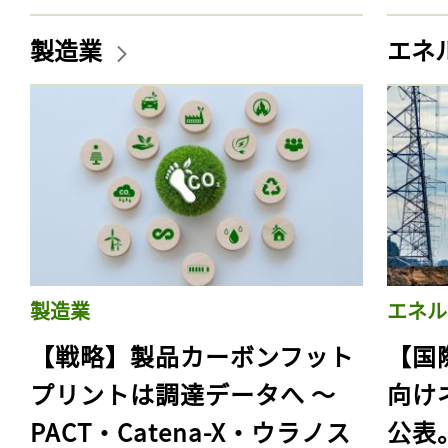
製造業
エネ
製造業
エネル
【戦略】製品カーボンフット
【国
プリントは調達データへ 〜
向け
PACT・Catena-X・ウラノス
公表