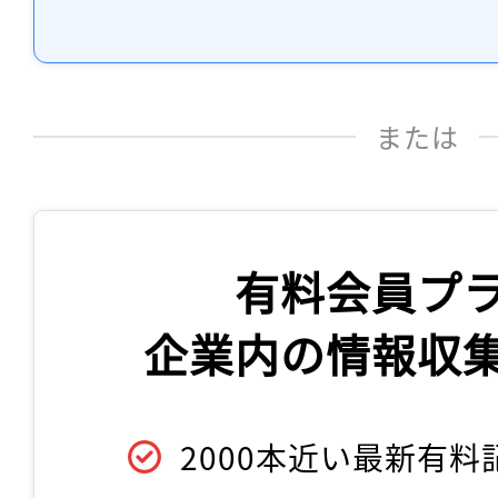
または
有料会員プ
企業内の情報収
2000本近い最新有料