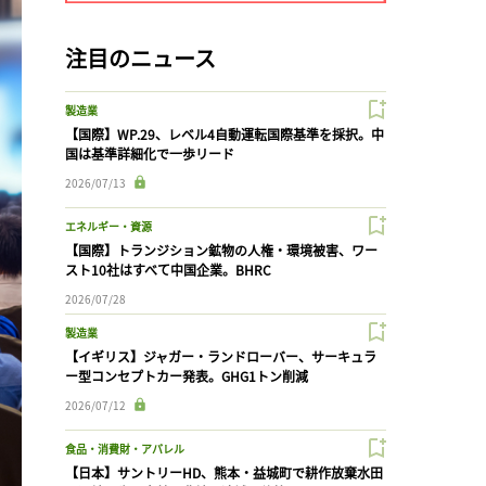
注目のニュース
製造業
【国際】WP.29、レベル4自動運転国際基準を採択。中
国は基準詳細化で一歩リード
2026/07/13
エネルギー・資源
【国際】トランジション鉱物の人権・環境被害、ワー
スト10社はすべて中国企業。BHRC
2026/07/28
製造業
【イギリス】ジャガー・ランドローバー、サーキュラ
ー型コンセプトカー発表。GHG1トン削減
2026/07/12
食品・消費財・アパレル
【日本】サントリーHD、熊本・益城町で耕作放棄水田