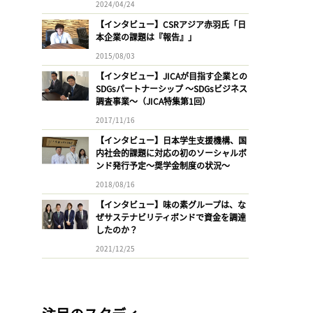
2024/04/24
【インタビュー】CSRアジア赤羽氏「日
本企業の課題は『報告』」
2015/08/03
【インタビュー】JICAが目指す企業との
SDGsパートナーシップ 〜SDGsビジネス
調査事業〜（JICA特集第1回）
2017/11/16
【インタビュー】日本学生支援機構、国
内社会的課題に対応の初のソーシャルボ
ンド発行予定〜奨学金制度の状況〜
2018/08/16
【インタビュー】味の素グループは、な
ぜサステナビリティボンドで資金を調達
したのか？
2021/12/25