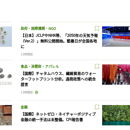
政府・国際機関・NGO
【日本】JCLPやNHK等、「2050年の天気予報
（Ver.2）」無料公開開始。酷暑日が全国各地
に
13時間前
食品・消費財・アパレル
【国際】チャタムハウス、繊維貿易のウォー
ターフットプリント分析。通商政策への統合
提言
13時間前
金融
【国際】ネットゼロ・ネイチャーポジティブ
金融の統一手法は未整備。CPI報告書