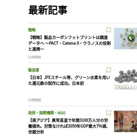
最新記事
戦略
【戦略】製品カーボンフットプリントは調達
データへ 〜PACT・Catena-X・ウラノスの役割
と連携〜
13時間前
製造業
【日本】JFEスチール等、グリーン水素を用い
た還元鉄の試作に成功。日本初
13時間前
政府・国際機関・NGO
【南アジア】異常高温で年間3100万人分の労
働損失。対策なければ2050年GDP最大7%減、
世銀分析