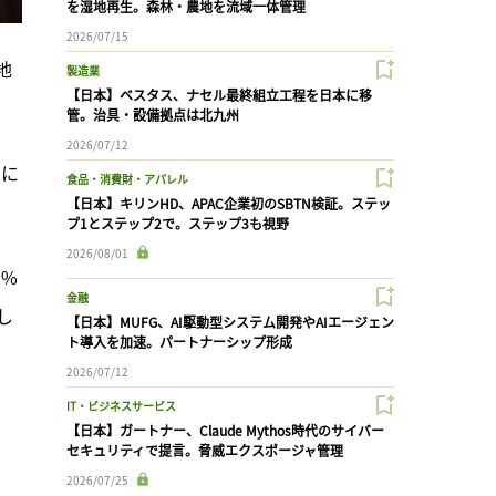
を湿地再生。森林・農地を流域一体管理
2026/07/15
地
製造業
【日本】ベスタス、ナセル最終組立工程を日本に移
管。治具・設備拠点は北九州
2026/07/12
的に
食品・消費財・アパレル
【日本】キリンHD、APAC企業初のSBTN検証。ステッ
プ1とステップ2で。ステップ3も視野
2026/08/01
0%
金融
し
【日本】MUFG、AI駆動型システム開発やAIエージェン
ト導入を加速。パートナーシップ形成
2026/07/12
IT・ビジネスサービス
【日本】ガートナー、Claude Mythos時代のサイバー
セキュリティで提言。脅威エクスポージャ管理
2026/07/25