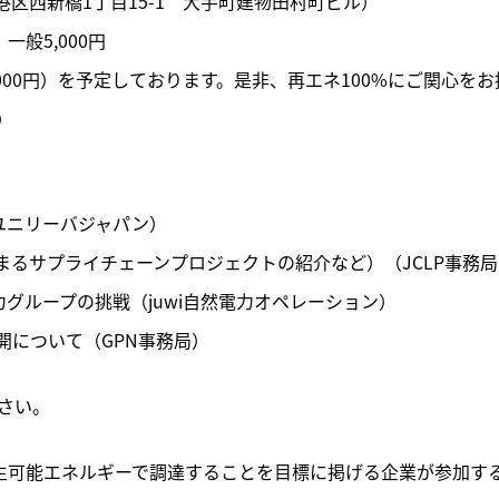
区西新橋1丁目15-1　大手町建物田村町ビル）

一般5,000円

000円）を予定しております。是非、再エネ100%にご関心をお
）
ユニリーバジャパン）

まるサプライチェーンプロジェクトの紹介など）（JCLP事務局
グループの挑戦（juwi自然電力オペレーション）

開について（GPN事務局）
さい。
%再生可能エネルギーで調達することを目標に掲げる企業が参加す