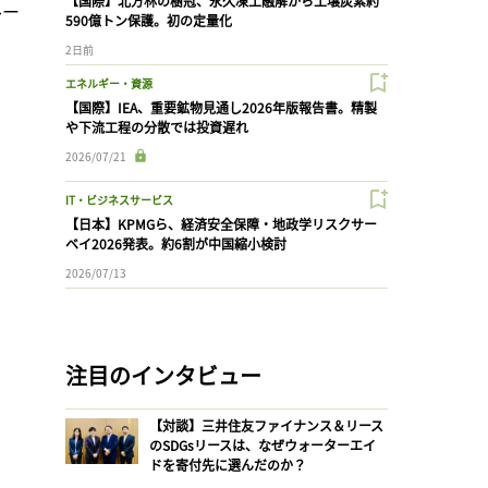
【国際】北方林の樹冠、永久凍土融解から土壌炭素約
ルー
590億トン保護。初の定量化
2日前
エネルギー・資源
【国際】IEA、重要鉱物見通し2026年版報告書。精製
や下流工程の分散では投資遅れ
2026/07/21
IT・ビジネスサービス
【日本】KPMGら、経済安全保障・地政学リスクサー
ベイ2026発表。約6割が中国縮小検討
2026/07/13
注目のインタビュー
【対談】三井住友ファイナンス＆リース
のSDGsリースは、なぜウォーターエイ
ドを寄付先に選んだのか？