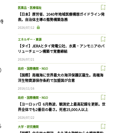
医薬品・医療福祉
【日本】厚労省、2040年地域医療構想ガイドライン発
表。自治体主導の態勢構築急務
持
2026/07/12
エネルギー・資源
【タイ】JERAとタイ発電公社、水素・アンモニアのバ
リューチェーン構築で覚書締結
2026/07/21
）

政府・国際機関・NGO
【国際】南極海に世界最大の海洋保護区誕生。南極海
洋生物資源保存条約で加盟国が合意
2016/11/16
政府・国際機関・NGO
【ヨーロッパ】6月熱波、観測史上最高記録を更新。世
界全体でも2番目の暑さ。死者25,000人以上
2026/07/22
る
大学・研究機関