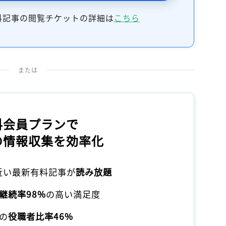
記事をお気に入りに保存するには
料記事の閲覧チケットの詳細は
こちら
ログインが必要です
ログイン
会員登録
または
料会員プランで
の情報収集を効率化
本近い最新有料記事が
読み放題
継続率98%
の高い満足度
の
役職者比率46%