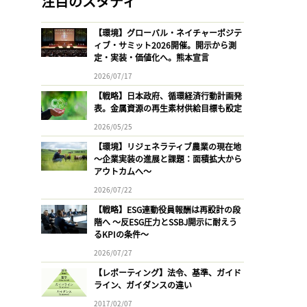
注目のスタディ
【環境】グローバル・ネイチャーポジテ
ィブ・サミット2026開催。開示から測
定・実装・価値化へ。熊本宣言
2026/07/17
【戦略】日本政府、循環経済行動計画発
表。金属資源の再生素材供給目標も設定
2026/05/25
【環境】リジェネラティブ農業の現在地
〜企業実装の進展と課題：面積拡大から
アウトカムへ〜
2026/07/22
【戦略】ESG連動役員報酬は再設計の段
階へ 〜反ESG圧力とSSBJ開示に耐えう
るKPIの条件〜
2026/07/27
【レポーティング】法令、基準、ガイド
ライン、ガイダンスの違い
2017/02/07