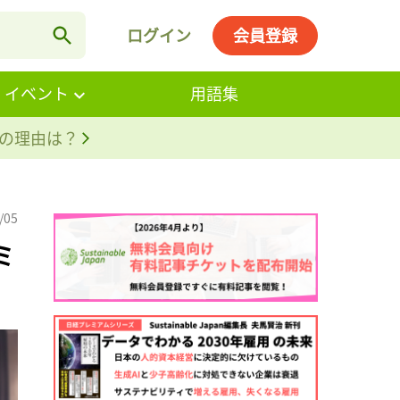
ログイン
会員登録
・イベント
用語集
。その理由は？
/05
ミ