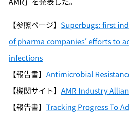
AMR」を発表した。
【参照ページ】
Superbugs: first i
of pharma companies’ efforts to ad
infections
【報告書】
Antimicrobial Resistan
【機関サイト】
AMR Industry Allia
【報告書】
Tracking Progress To A