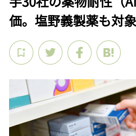
手30社の薬物耐性（A
価。塩野義製薬も対