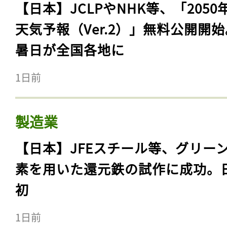
【日本】JCLPやNHK等、「2050
天気予報（Ver.2）」無料公開開
暑日が全国各地に
1日前
製造業
【日本】JFEスチール等、グリー
素を用いた還元鉄の試作に成功。
初
1日前