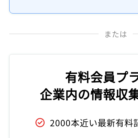
または
有料会員プ
企業内の情報収
2000本近い最新有料