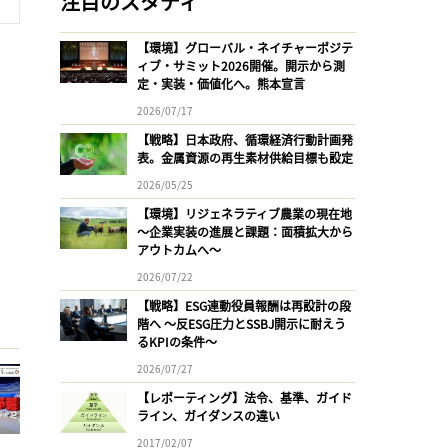
注目のスタディ
【環境】グローバル・ネイチャーポジテ
ィブ・サミット2026開催。開示から測
定・実装・価値化へ。熊本宣言
2026/07/17
【戦略】日本政府、循環経済行動計画発
表。金属資源の再生素材供給目標も設定
2026/05/25
【環境】リジェネラティブ農業の現在地
〜企業実装の進展と課題：面積拡大から
アウトカムへ〜
2026/07/22
【戦略】ESG連動役員報酬は再設計の段
階へ 〜反ESG圧力とSSBJ開示に耐えう
るKPIの条件〜
2026/07/27
【レポーティング】法令、基準、ガイド
ライン、ガイダンスの違い
2017/02/07