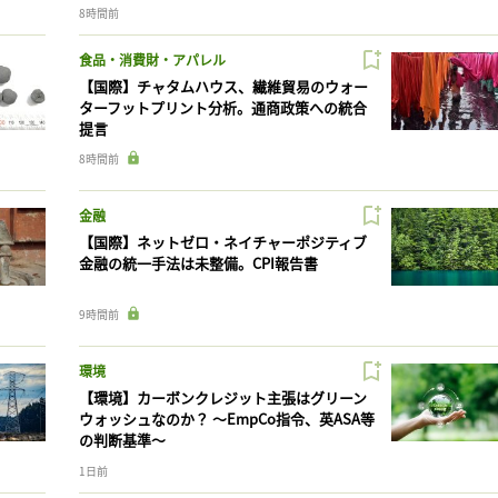
8時間前
食品・消費財・アパレル
【国際】チャタムハウス、繊維貿易のウォー
ターフットプリント分析。通商政策への統合
提言
8時間前
金融
【国際】ネットゼロ・ネイチャーポジティブ
金融の統一手法は未整備。CPI報告書
9時間前
環境
【環境】カーボンクレジット主張はグリーン
ウォッシュなのか？ 〜EmpCo指令、英ASA等
の判断基準〜
1日前