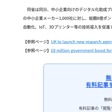
　同省は同日、中小企業向けのデジタル化助成プログラム
の中小企業メーカー1,000社に対し、総額8億ポ
自動化、IoT、3Dプリンター等の技術導入を促進
【参照ページ】
UK to launch new research agenc
【参照ページ】
£8 million government boost for
無
有料記事
無
有料記事の「閲覧