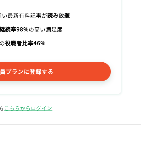
記事をお気に入りに保存するには
ログインが必要です
本近い最新有料記事が
読み放題
継続率98%
の高い満足度
ログイン
会員登録
の
役職者比率46%
員プランに登録する
方
こちらからログイン