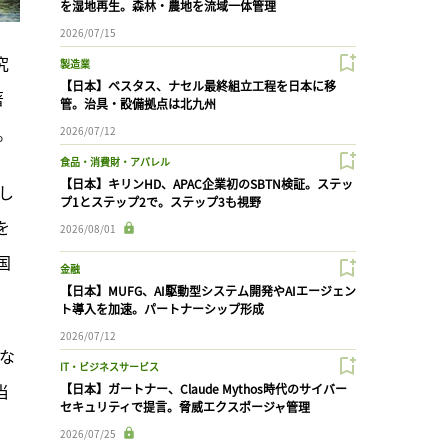
を湿地再生。森林・農地を流域一体管理
2026/07/15
究
製造業
【日本】ベスタス、ナセル最終組立工程を日本に移
著
管。治具・設備拠点は北九州
。
2026/07/12
食品・消費財・アパレル
【日本】キリンHD、APAC企業初のSBTN検証。ステッ
し
プ1とステップ2で。ステップ3も視野
を
2026/08/01
国
金融
【日本】MUFG、AI駆動型システム開発やAIエージェン
ト導入を加速。パートナーシップ形成
2026/07/12
な
IT・ビジネスサービス
当
【日本】ガートナー、Claude Mythos時代のサイバー
セキュリティで提言。脅威エクスポージャ管理
2026/07/25