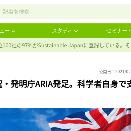
ュー
スタディ
セミナー
100社の97%が
Sustainable Japanに登録している
公開日：2021/02
・発明庁ARIA発足。科学者自身で