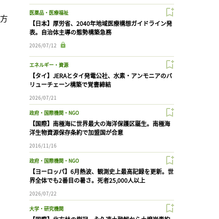
医薬品・医療福祉
地方
【日本】厚労省、2040年地域医療構想ガイドライン発
表。自治体主導の態勢構築急務
、
2026/07/12
エネルギー・資源
【タイ】JERAとタイ発電公社、水素・アンモニアのバ
リューチェーン構築で覚書締結
2026/07/21
政府・国際機関・NGO
【国際】南極海に世界最大の海洋保護区誕生。南極海
洋生物資源保存条約で加盟国が合意
2016/11/16
政府・国際機関・NGO
【ヨーロッパ】6月熱波、観測史上最高記録を更新。世
界全体でも2番目の暑さ。死者25,000人以上
2026/07/22
大学・研究機関