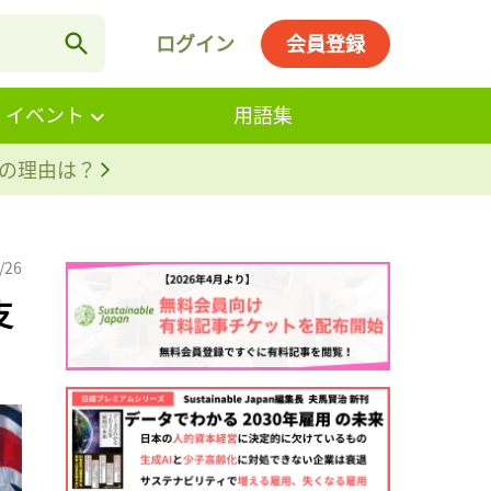
ログイン
会員登録
・イベント
用語集
。その理由は？
/26
支