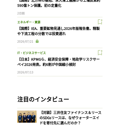
【国際】北方林の樹冠、永久凍土融解から土壌炭素約
590億トン保護。初の定量化
2日前
エネルギー・資源
【国際】IEA、重要鉱物見通し2026年版報告書。精製
や下流工程の分散では投資遅れ
2026/07/21
IT・ビジネスサービス
【日本】KPMGら、経済安全保障・地政学リスクサー
ベイ2026発表。約6割が中国縮小検討
2026/07/13
注目のインタビュー
【対談】三井住友ファイナンス＆リース
のSDGsリースは、なぜウォーターエイ
ドを寄付先に選んだのか？