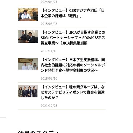
2024/04/24
【インタビュー】CSRアジア赤羽氏「日
本企業の課題は『報告』」
2015/08/03
【インタビュー】JICAが目指す企業との
SDGsパートナーシップ 〜SDGsビジネス
調査事業〜（JICA特集第1回）
2017/11/16
【インタビュー】日本学生支援機構、国
内社会的課題に対応の初のソーシャルボ
ンド発行予定〜奨学金制度の状況〜
2018/08/16
【インタビュー】味の素グループは、な
ぜサステナビリティボンドで資金を調達
したのか？
2021/12/25