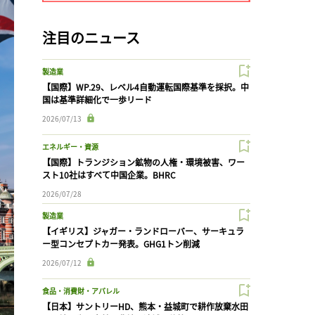
注目のニュース
製造業
【国際】WP.29、レベル4自動運転国際基準を採択。中
国は基準詳細化で一歩リード
2026/07/13
エネルギー・資源
【国際】トランジション鉱物の人権・環境被害、ワー
スト10社はすべて中国企業。BHRC
2026/07/28
製造業
【イギリス】ジャガー・ランドローバー、サーキュラ
ー型コンセプトカー発表。GHG1トン削減
2026/07/12
食品・消費財・アパレル
【日本】サントリーHD、熊本・益城町で耕作放棄水田