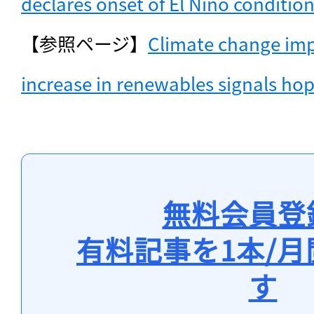
declares onset of El Niño conditio
【参照ページ】
Climate change impa
increase in renewables signals hop
無料会員登
有料記事を1本/
す