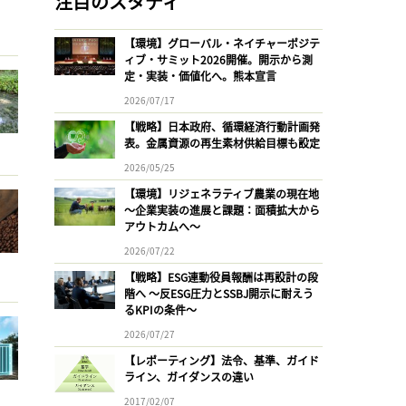
注目のスタディ
【環境】グローバル・ネイチャーポジテ
ィブ・サミット2026開催。開示から測
定・実装・価値化へ。熊本宣言
2026/07/17
【戦略】日本政府、循環経済行動計画発
表。金属資源の再生素材供給目標も設定
2026/05/25
【環境】リジェネラティブ農業の現在地
〜企業実装の進展と課題：面積拡大から
アウトカムへ〜
2026/07/22
【戦略】ESG連動役員報酬は再設計の段
階へ 〜反ESG圧力とSSBJ開示に耐えう
るKPIの条件〜
2026/07/27
【レポーティング】法令、基準、ガイド
ライン、ガイダンスの違い
2017/02/07