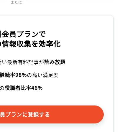
または
料会員プランで
の情報収集を効率化
本近い最新有料記事が
読み放題
継続率98%
の高い満足度
の
役職者比率46%
員プランに登録する