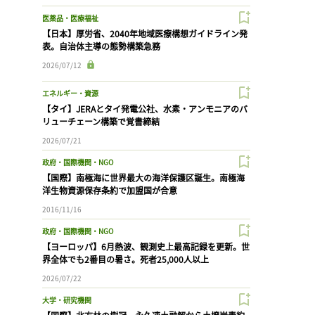
医薬品・医療福祉
【日本】厚労省、2040年地域医療構想ガイドライン発
表。自治体主導の態勢構築急務
2026/07/12
エネルギー・資源
【タイ】JERAとタイ発電公社、水素・アンモニアのバ
リューチェーン構築で覚書締結
2026/07/21
政府・国際機関・NGO
【国際】南極海に世界最大の海洋保護区誕生。南極海
洋生物資源保存条約で加盟国が合意
2016/11/16
政府・国際機関・NGO
【ヨーロッパ】6月熱波、観測史上最高記録を更新。世
界全体でも2番目の暑さ。死者25,000人以上
2026/07/22
大学・研究機関