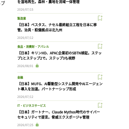
を湿地再生。森林・農地を流域一体管理
いブ
2026/07/15
製造業
【日本】ベスタス、ナセル最終組立工程を日本に移
こ
管。治具・設備拠点は北九州
2026/07/12
食品・消費財・アパレル
【日本】キリンHD、APAC企業初のSBTN検証。ステッ
プ1とステップ2で。ステップ3も視野
。
2026/08/01
金融
【日本】MUFG、AI駆動型システム開発やAIエージェン
ト導入を加速。パートナーシップ形成
2026/07/12
IT・ビジネスサービス
【日本】ガートナー、Claude Mythos時代のサイバー
セキュリティで提言。脅威エクスポージャ管理
2026/07/25