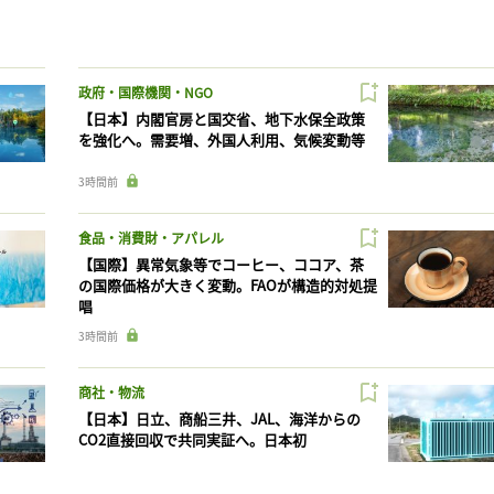
政府・国際機関・NGO
【日本】内閣官房と国交省、地下水保全政策
を強化へ。需要増、外国人利用、気候変動等
3時間前
食品・消費財・アパレル
【国際】異常気象等でコーヒー、ココア、茶
の国際価格が大きく変動。FAOが構造的対処提
唱
3時間前
商社・物流
【日本】日立、商船三井、JAL、海洋からの
CO2直接回収で共同実証へ。日本初