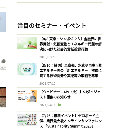
注目のセミナー・イベント
【8/8 東京・シンポジウム】金融界の世
界貢献：気候変動とエネルギー問題の解
決に向けた社会的責任投資行動
2016/07/28
【8/10：締切】東京都、水素や再生可能
エネルギー等の「新エネルギー」推進に
資する技術開発や実証等の取組を募集
2023/07/12
【ウェビナー：4/9（火）】SJダイジェ
スト開催のお知らせ
2024/03/16
【7/26：無料イベント】ゼロボード主
催、業界最大級オンラインカンファレン
ス 「Sustainability Summit 2023」