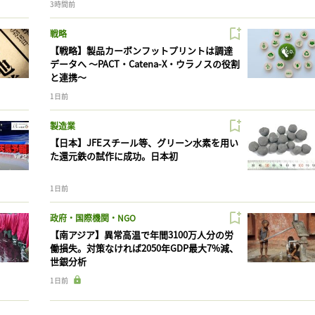
3時間前
戦略
【戦略】製品カーボンフットプリントは調達
データへ 〜PACT・Catena-X・ウラノスの役割
と連携〜
1日前
製造業
【日本】JFEスチール等、グリーン水素を用い
た還元鉄の試作に成功。日本初
1日前
政府・国際機関・NGO
【南アジア】異常高温で年間3100万人分の労
働損失。対策なければ2050年GDP最大7%減、
世銀分析
1日前