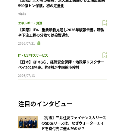
【国際】北方林の樹冠、永久凍土融解から土壌炭素約
590億トン保護。初の定量化
9年前
エネルギー・資源
【国際】IEA、重要鉱物見通し2026年版報告書。精製
や下流工程の分散では投資遅れ
2026/07/21
IT・ビジネスサービス
【日本】KPMGら、経済安全保障・地政学リスクサー
ベイ2026発表。約6割が中国縮小検討
2026/07/13
注目のインタビュー
【対談】三井住友ファイナンス＆リース
のSDGsリースは、なぜウォーターエイ
ドを寄付先に選んだのか？