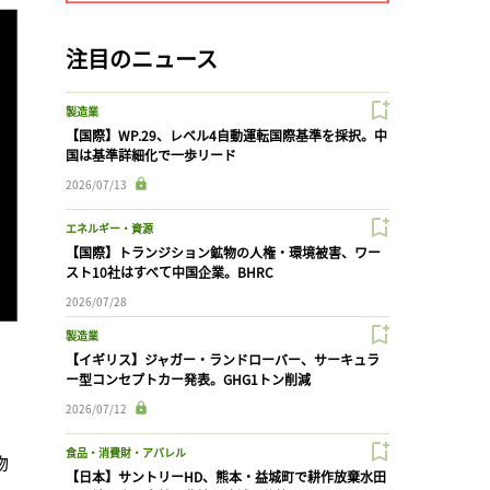
注目のニュース
製造業
【国際】WP.29、レベル4自動運転国際基準を採択。中
国は基準詳細化で一歩リード
2026/07/13
エネルギー・資源
【国際】トランジション鉱物の人権・環境被害、ワー
スト10社はすべて中国企業。BHRC
2026/07/28
製造業
【イギリス】ジャガー・ランドローバー、サーキュラ
ー型コンセプトカー発表。GHG1トン削減
2026/07/12
食品・消費財・アパレル
物
【日本】サントリーHD、熊本・益城町で耕作放棄水田