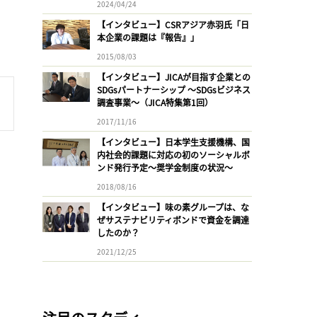
2024/04/24
【インタビュー】CSRアジア赤羽氏「日
本企業の課題は『報告』」
2015/08/03
【インタビュー】JICAが目指す企業との
SDGsパートナーシップ 〜SDGsビジネス
調査事業〜（JICA特集第1回）
2017/11/16
【インタビュー】日本学生支援機構、国
内社会的課題に対応の初のソーシャルボ
ンド発行予定〜奨学金制度の状況〜
2018/08/16
【インタビュー】味の素グループは、な
ぜサステナビリティボンドで資金を調達
したのか？
2021/12/25