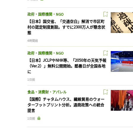
政府・国際機関・NGO
【日本】国交省、「交通空白」解消で市区町
村の認定制度創設。すでに2300万人が懸念状
態
4時間前
政府・国際機関・NGO
【日本】JCLPやNHK等、「2050年の天気予報
（Ver.2）」無料公開開始。酷暑日が全国各地
に
1日前
食品・消費財・アパレル
【国際】チャタムハウス、繊維貿易のウォー
ターフットプリント分析。通商政策への統合
提言
1日前