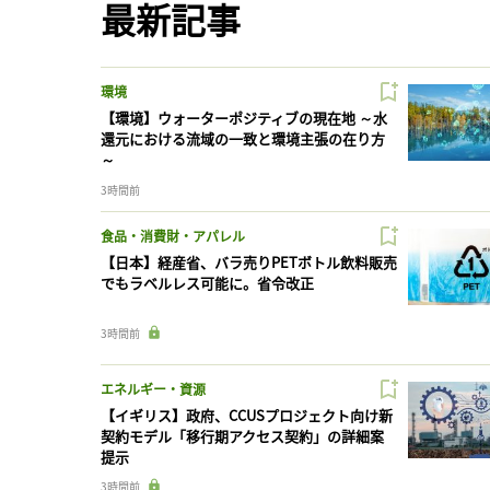
最新記事
環境
【環境】ウォーターポジティブの現在地 ～水
還元における流域の一致と環境主張の在り方
～
3時間前
食品・消費財・アパレル
【日本】経産省、バラ売りPETボトル飲料販売
でもラベルレス可能に。省令改正
3時間前
エネルギー・資源
【イギリス】政府、CCUSプロジェクト向け新
契約モデル「移行期アクセス契約」の詳細案
提示
3時間前