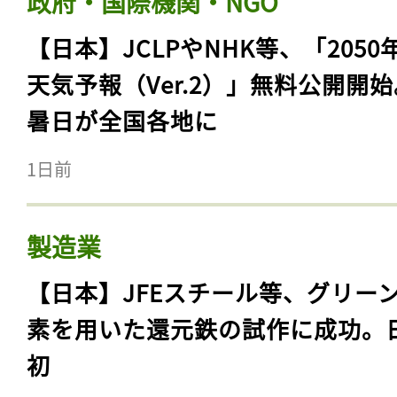
政府・国際機関・NGO
【日本】JCLPやNHK等、「2050
天気予報（Ver.2）」無料公開開
暑日が全国各地に
1日前
製造業
【日本】JFEスチール等、グリー
素を用いた還元鉄の試作に成功。
初