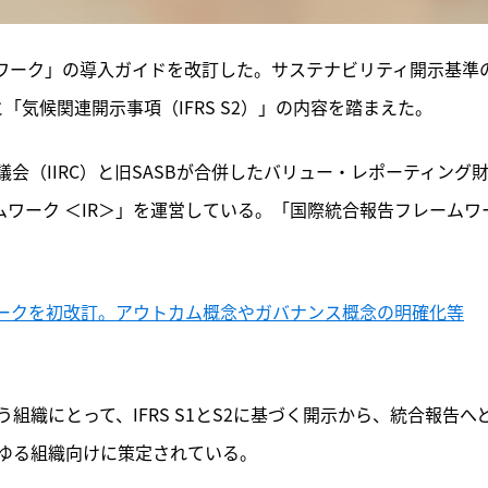
ームワーク」の導入ガイドを改訂した。サステナビリティ開示基準
と「気候関連開示事項（IFRS S2）」の内容を踏まえた。
議会（IIRC）と旧SASBが合併したバリュー・レポーティング
ムワーク ＜IR＞」を運営している。「国際統合報告フレームワ
。
ワークを初改訂。アウトカム概念やガバナンス概念の明確化等
織にとって、IFRS S1とS2に基づく開示から、統合報告へ
ゆる組織向けに策定されている。