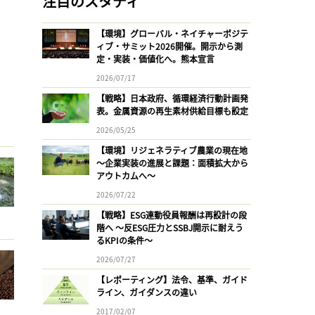
注目のスタディ
【環境】グローバル・ネイチャーポジテ
ィブ・サミット2026開催。開示から測
定・実装・価値化へ。熊本宣言
2026/07/17
【戦略】日本政府、循環経済行動計画発
表。金属資源の再生素材供給目標も設定
2026/05/25
【環境】リジェネラティブ農業の現在地
〜企業実装の進展と課題：面積拡大から
アウトカムへ〜
2026/07/22
【戦略】ESG連動役員報酬は再設計の段
階へ 〜反ESG圧力とSSBJ開示に耐えう
るKPIの条件〜
2026/07/27
【レポーティング】法令、基準、ガイド
ライン、ガイダンスの違い
2017/02/07