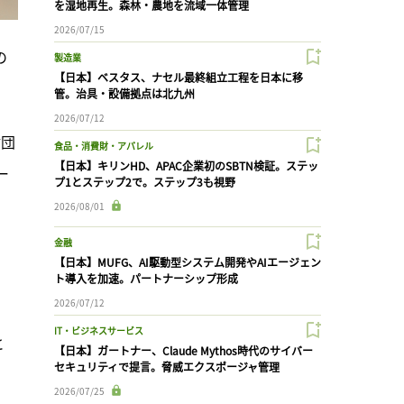
を湿地再生。森林・農地を流域一体管理
2026/07/15
の
製造業
【日本】ベスタス、ナセル最終組立工程を日本に移
管。治具・設備拠点は北九州
2026/07/12
財団
食品・消費財・アパレル
【日本】キリンHD、APAC企業初のSBTN検証。ステッ
ー
プ1とステップ2で。ステップ3も視野
2026/08/01
金融
【日本】MUFG、AI駆動型システム開発やAIエージェン
ト導入を加速。パートナーシップ形成
2026/07/12
IT・ビジネスサービス
と
【日本】ガートナー、Claude Mythos時代のサイバー
セキュリティで提言。脅威エクスポージャ管理
2026/07/25