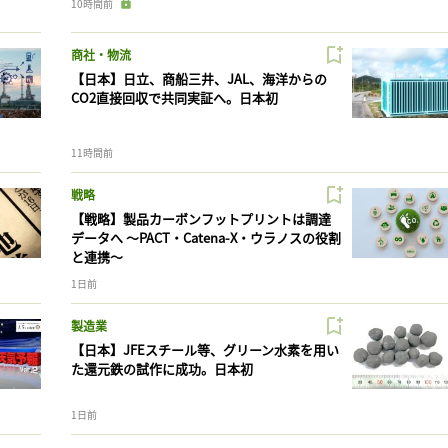
10時間前
商社・物流
【日本】日立、商船三井、JAL、海洋からの
CO2直接回収で共同実証へ。日本初
11時間前
戦略
【戦略】製品カーボンフットプリントは調達
データへ 〜PACT・Catena-X・ウラノスの役割
と連携〜
1日前
製造業
【日本】JFEスチール等、グリーン水素を用い
た還元鉄の試作に成功。日本初
1日前