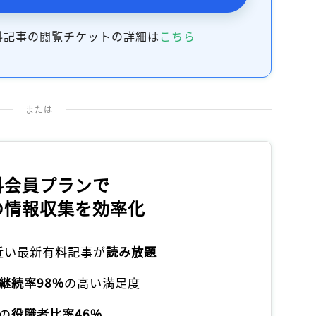
料記事の閲覧チケットの詳細は
こちら
または
料会員プランで
の情報収集を効率化
本近い最新有料記事が
読み放題
継続率98%
の高い満足度
の
役職者比率46%