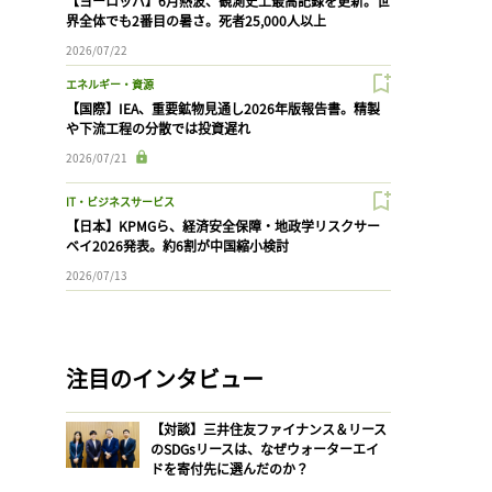
【ヨーロッパ】6月熱波、観測史上最高記録を更新。世
界全体でも2番目の暑さ。死者25,000人以上
2026/07/22
エネルギー・資源
【国際】IEA、重要鉱物見通し2026年版報告書。精製
や下流工程の分散では投資遅れ
2026/07/21
IT・ビジネスサービス
【日本】KPMGら、経済安全保障・地政学リスクサー
ベイ2026発表。約6割が中国縮小検討
2026/07/13
注目のインタビュー
【対談】三井住友ファイナンス＆リース
のSDGsリースは、なぜウォーターエイ
ドを寄付先に選んだのか？