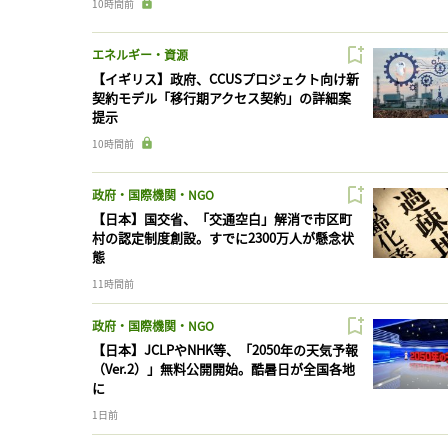
10時間前
エネルギー・資源
【イギリス】政府、CCUSプロジェクト向け新
契約モデル「移行期アクセス契約」の詳細案
提示
10時間前
政府・国際機関・NGO
【日本】国交省、「交通空白」解消で市区町
村の認定制度創設。すでに2300万人が懸念状
態
11時間前
政府・国際機関・NGO
【日本】JCLPやNHK等、「2050年の天気予報
（Ver.2）」無料公開開始。酷暑日が全国各地
に
1日前