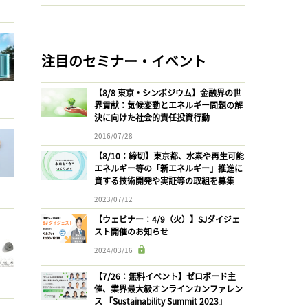
注目のセミナー・イベント
【8/8 東京・シンポジウム】金融界の世
界貢献：気候変動とエネルギー問題の解
決に向けた社会的責任投資行動
2016/07/28
【8/10：締切】東京都、水素や再生可能
エネルギー等の「新エネルギー」推進に
資する技術開発や実証等の取組を募集
2023/07/12
【ウェビナー：4/9（火）】SJダイジェ
スト開催のお知らせ
2024/03/16
【7/26：無料イベント】ゼロボード主
催、業界最大級オンラインカンファレン
ス 「Sustainability Summit 2023」