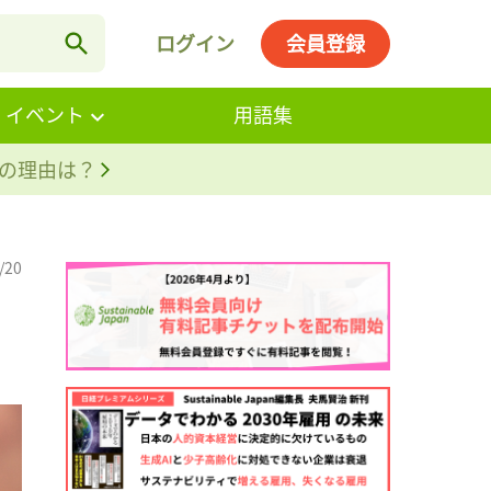
ログイン
会員登録
・イベント
用語集
。その理由は？
/20
。