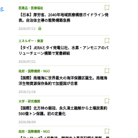
g 
医薬品・医療福祉
【日本】厚労省、2040年地域医療構想ガイドライン発
表。自治体主導の態勢構築急務
2026/07/12
エネルギー・資源
【タイ】JERAとタイ発電公社、水素・アンモニアのバ
リューチェーン構築で覚書締結
2026/07/21
政府・国際機関・NGO
【国際】南極海に世界最大の海洋保護区誕生。南極海
洋生物資源保存条約で加盟国が合意
2016/11/16
大学・研究機関
【国際】北方林の樹冠、永久凍土融解から土壌炭素約
590億トン保護。初の定量化
2026/08/04
政府・国際機関・NGO