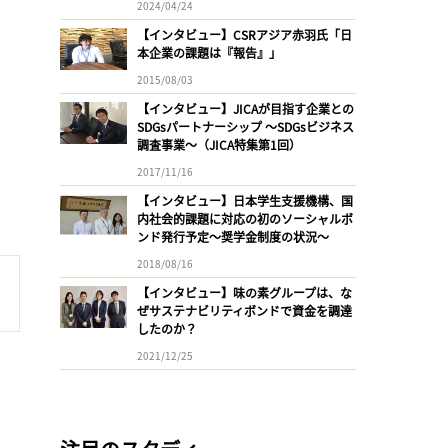
2024/04/24
【インタビュー】CSRアジア赤羽氏「日
本企業の課題は『報告』」
2015/08/03
【インタビュー】JICAが目指す企業との
SDGsパートナーシップ 〜SDGsビジネス
調査事業〜（JICA特集第1回）
2017/11/16
【インタビュー】日本学生支援機構、国
内社会的課題に対応の初のソーシャルボ
ンド発行予定〜奨学金制度の状況〜
2018/08/16
【インタビュー】味の素グループは、な
ぜサステナビリティボンドで資金を調達
したのか？
2021/12/25