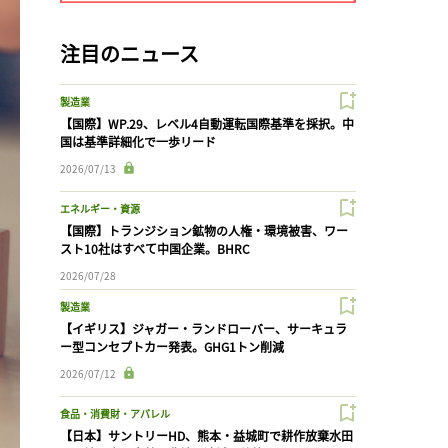
注目のニュース
製造業
【国際】WP.29、レベル4自動運転国際基準を採択。中
国は基準詳細化で一歩リード
2026/07/13
エネルギー・資源
【国際】トランジション鉱物の人権・環境被害、ワー
スト10社はすべて中国企業。BHRC
2026/07/28
製造業
【イギリス】ジャガー・ランドローバー、サーキュラ
ー型コンセプトカー発表。GHG1トン削減
2026/07/12
食品・消費財・アパレル
【日本】サントリーHD、熊本・益城町で耕作放棄水田