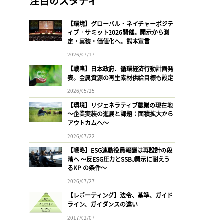
注目のスタディ
【環境】グローバル・ネイチャーポジテ
ィブ・サミット2026開催。開示から測
定・実装・価値化へ。熊本宣言
2026/07/17
【戦略】日本政府、循環経済行動計画発
表。金属資源の再生素材供給目標も設定
2026/05/25
【環境】リジェネラティブ農業の現在地
〜企業実装の進展と課題：面積拡大から
アウトカムへ〜
2026/07/22
【戦略】ESG連動役員報酬は再設計の段
階へ 〜反ESG圧力とSSBJ開示に耐えう
るKPIの条件〜
2026/07/27
【レポーティング】法令、基準、ガイド
ライン、ガイダンスの違い
2017/02/07