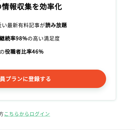
の情報収集を効率化
本近い最新有料記事が
読み放題
継続率98%
の高い満足度
の
役職者比率46%
員プランに登録する
方
こちらからログイン