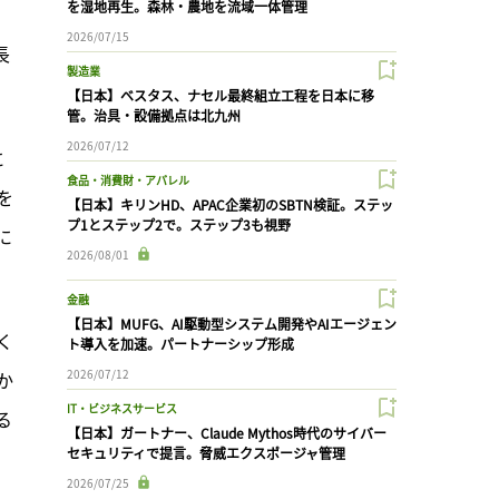
を湿地再生。森林・農地を流域一体管理
2026/07/15
長
製造業
【日本】ベスタス、ナセル最終組立工程を日本に移
管。治具・設備拠点は北九州
2026/07/12
に
食品・消費財・アパレル
を
【日本】キリンHD、APAC企業初のSBTN検証。ステッ
プ1とステップ2で。ステップ3も視野
に
2026/08/01
金融
【日本】MUFG、AI駆動型システム開発やAIエージェン
く
ト導入を加速。パートナーシップ形成
2026/07/12
か
IT・ビジネスサービス
る
【日本】ガートナー、Claude Mythos時代のサイバー
セキュリティで提言。脅威エクスポージャ管理
2026/07/25