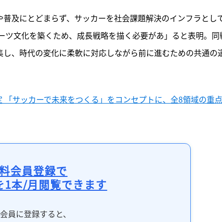
記事をお気に入りに保存するには
化や普及にとどまらず、サッカーを社会課題解決のインフラとし
ログインが必要です
ーツ文化を築くため、成長戦略を描く必要があ」ると表明。同
結集し、時代の変化に柔軟に対応しながら前に進むための共通の
ログイン
会員登録
」を策定 「サッカーで未来をつくる」をコンセプトに、全8領域の重
料会員登録で
を1本/月閲覧できます
料会員に登録すると、