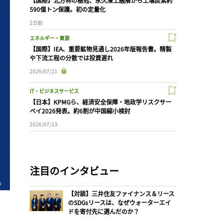
【国際】北方林の樹冠、永久凍土融解から土壌炭素約
590億トン保護。初の定量化
2日前
エネルギー・資源
【国際】IEA、重要鉱物見通し2026年版報告書。精製
や下流工程の分散では投資遅れ
2026/07/21
IT・ビジネスサービス
【日本】KPMGら、経済安全保障・地政学リスクサー
ベイ2026発表。約6割が中国縮小検討
2026/07/13
注目のインタビュー
【対談】三井住友ファイナンス＆リース
のSDGsリースは、なぜウォーターエイ
ドを寄付先に選んだのか？