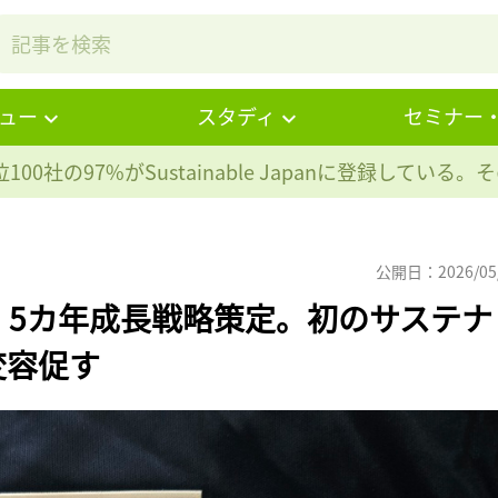
ュー
スタディ
セミナー
100社の97%が
Sustainable Japanに登録している
公開日：2026/05
、5カ年成長戦略策定。初のサステナ
変容促す