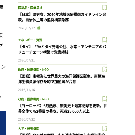
開
医薬品・医療福祉
【日本】厚労省、2040年地域医療構想ガイドライン発
表。自治体主導の態勢構築急務
2026/07/12
乗
エネルギー・資源
プ
【タイ】JERAとタイ発電公社、水素・アンモニアのバ
リューチェーン構築で覚書締結
2026/07/21
コン
政府・国際機関・NGO
【国際】南極海に世界最大の海洋保護区誕生。南極海
洋生物資源保存条約で加盟国が合意
2016/11/16
。
政府・国際機関・NGO
【ヨーロッパ】6月熱波、観測史上最高記録を更新。世
界全体でも2番目の暑さ。死者25,000人以上
2026/07/22
大学・研究機関