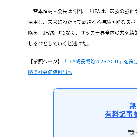
　宮本恒靖・会長は今回、「JFAは、競技の強
活用し、未来にわたって愛される持続可能なスポ
略を、JFAだけでなく、サッカー界全体の力を
しるべとしていくと述べた。
【参照ページ】
「JFA成長戦略2026-2031
略で社会価値創出へ
無
有料記事
無