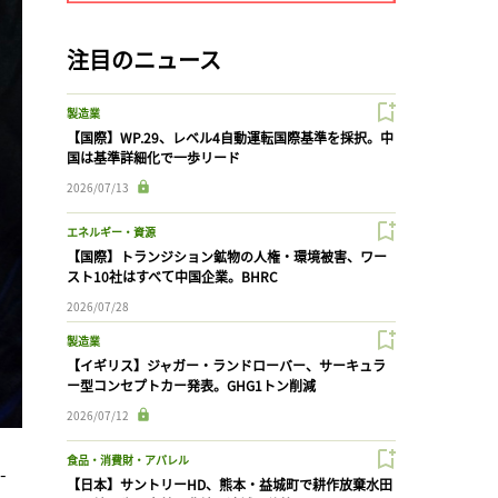
注目のニュース
製造業
【国際】WP.29、レベル4自動運転国際基準を採択。中
国は基準詳細化で一歩リード
2026/07/13
エネルギー・資源
【国際】トランジション鉱物の人権・環境被害、ワー
スト10社はすべて中国企業。BHRC
2026/07/28
製造業
【イギリス】ジャガー・ランドローバー、サーキュラ
ー型コンセプトカー発表。GHG1トン削減
2026/07/12
食品・消費財・アパレル
-
【日本】サントリーHD、熊本・益城町で耕作放棄水田