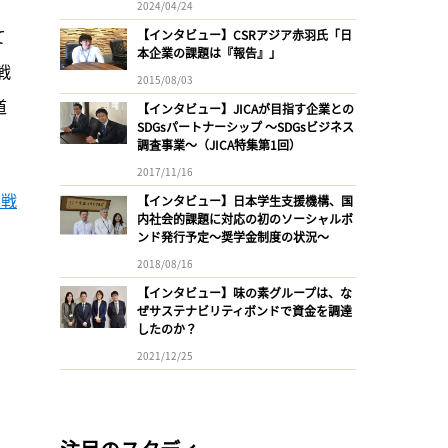
2024/04/24
て
【インタビュー】CSRアジア赤羽氏「日
本企業の課題は『報告』」
戦
2015/08/03
道
【インタビュー】JICAが目指す企業との
SDGsパートナーシップ 〜SDGsビジネス
調査事業〜（JICA特集第1回）
2017/11/16
点戦
【インタビュー】日本学生支援機構、国
内社会的課題に対応の初のソーシャルボ
ンド発行予定〜奨学金制度の状況〜
2018/08/16
【インタビュー】味の素グループは、な
ぜサステナビリティボンドで資金を調達
したのか？
2021/12/25