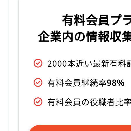
有料会員プ
企業内の情報収
2000本近い最新有
有料会員継続率
98%
有料会員の役職者比