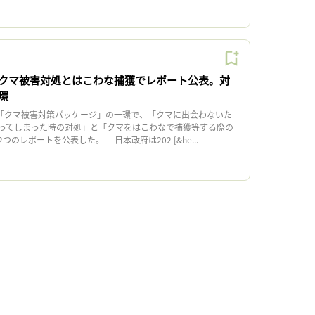
クマ被害対処とはこわな捕獲でレポート公表。対
環
「クマ被害対策パッケージ」の一環で、「クマに出会わないた
ってしまった時の対処」と「クマをはこわなで捕獲等する際の
のレポートを公表した。 日本政府は202 [&he...