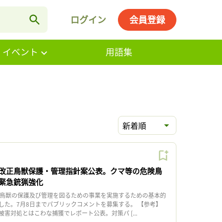
ログイン
会員登録
・イベント
用語集
新着順
改正鳥獣保護・管理指針案公表。クマ等の危険鳥
緊急銃猟強化
鳥獣の保護及び管理を図るための事業を実施するための基本的
した。7月8日までパブリックコメントを募集する。 【参考】
害対処とはこわな捕獲でレポート公表。対策パ [...