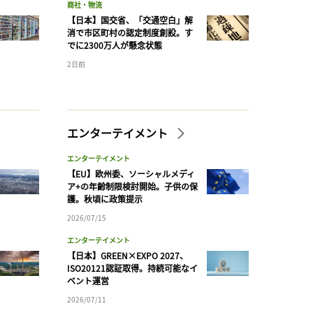
商社・物流
【日本】国交省、「交通空白」解
消で市区町村の認定制度創設。す
でに2300万人が懸念状態
2日前
エンターテイメント
エンターテイメント
【EU】欧州委、ソーシャルメディ
ア+の年齢制限検討開始。子供の保
護。秋頃に政策提示
2026/07/15
エンターテイメント
【日本】GREEN×EXPO 2027、
ISO20121認証取得。持続可能なイ
ベント運営
2026/07/11