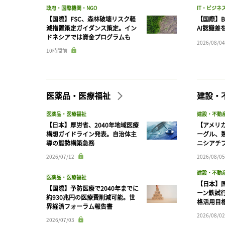
政府・国際機関・NGO
IT・ビジネ
【国際】FSC、森林破壊リスク軽
【国際】B
減措置策定ガイダンス策定。イン
AI認識差
ドネシアでは資金プログラムも
2026/08/04
10時間前
医薬品・医療福祉
建設・
医薬品・医療福祉
建設・不動
【日本】厚労省、2040年地域医療
【アメリ
構想ガイドライン発表。自治体主
ーグル、
導の態勢構築急務
ニシアチ
2026/07/12
2026/08/05
建設・不動
医薬品・医療福祉
【日本】
【国際】予防医療で2040年までに
ーン鉄試行
約930兆円の医療費削減可能。世
格活用目
界経済フォーラム報告書
2026/08/02
2026/07/03