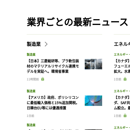
業界ごとの最新ニュース
製造業
エネル
製造業
エネルギー
【日本】三菱総研等、プラ軟包装
【カナダ
材のマテリアルリサイクル連携モ
フューエ
デルを実証へ。環境省事業
拡大。水
11時間前
1日前
製造業
エネルギー
【アメリカ】政府、ポリシリコン
【カナダ
に最低輸入価格と15%追加関税。
ダ、SAF
日韓台EU等には優遇措置
ム設立。最
1日前
1日前
製造業
エネルギー