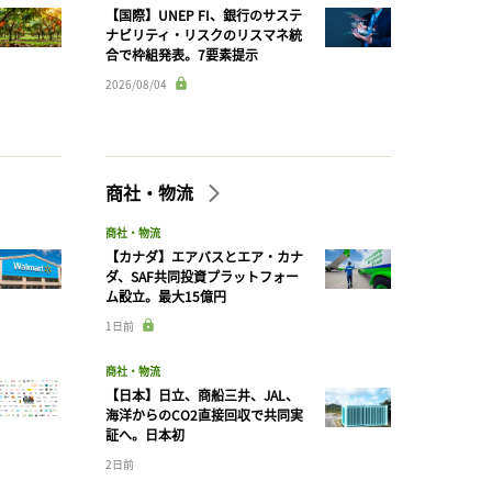
【国際】UNEP FI、銀行のサステ
ナビリティ・リスクのリスマネ統
合で枠組発表。7要素提示
2026/08/04
商社・物流
商社・物流
【カナダ】エアバスとエア・カナ
ダ、SAF共同投資プラットフォー
ム設立。最大15億円
1日前
商社・物流
【日本】日立、商船三井、JAL、
海洋からのCO2直接回収で共同実
証へ。日本初
2日前