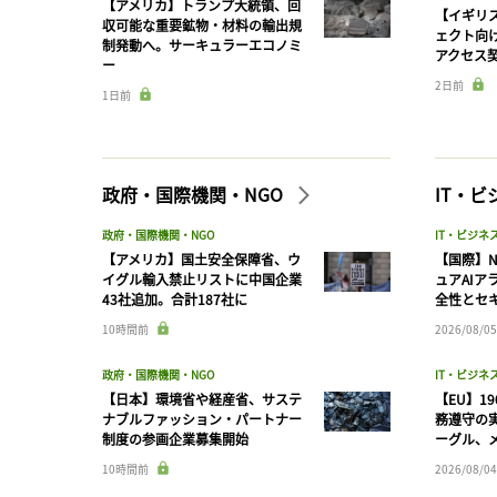
【アメリカ】トランプ大統領、回
【イギリス
収可能な重要鉱物・材料の輸出規
ェクト向
制発動へ。サーキュラーエコノミ
アクセス
ー
2日前
1日前
政府・国際機関・NGO
IT・
政府・国際機関・NGO
IT・ビジネ
【アメリカ】国土安全保障省、ウ
【国際】N
イグル輸入禁止リストに中国企業
ュアAIア
43社追加。合計187社に
全性とセ
10時間前
2026/08/05
政府・国際機関・NGO
IT・ビジネ
【日本】環境省や経産省、サステ
【EU】1
ナブルファッション・パートナー
務遵守の
制度の参画企業募集開始
ーグル、メ
10時間前
2026/08/04