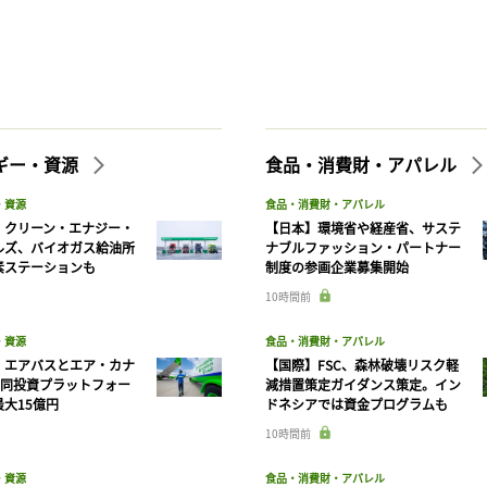
ギー・資源
食品・消費財・アパレル
・資源
食品・消費財・アパレル
】クリーン・エナジー・
【日本】環境省や経産省、サステ
ルズ、バイオガス給油所
ナブルファッション・パートナー
素ステーションも
制度の参画企業募集開始
10時間前
・資源
食品・消費財・アパレル
】エアバスとエア・カナ
【国際】FSC、森林破壊リスク軽
共同投資プラットフォー
減措置策定ガイダンス策定。イン
大15億円
ドネシアでは資金プログラムも
10時間前
・資源
食品・消費財・アパレル