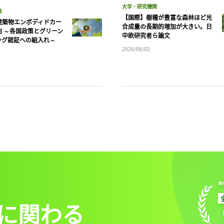
大学・研究機関
産
【国際】樹種が豊富な森林ほど光
建築物エンボディドカー
合成量の長期的増加が大きい。日
向 ～各国政策とグリーン
中欧研究者ら論文
ング認証への組入れ～
2026/08/02
に関わる