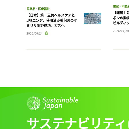
建設・不動
医薬品・医療福祉
【環境】
【日本】第一三共ヘルスケアと
ボンの動
JFEエンジ、使用済み薬包装のケ
ビルディ
ミリサ実証成功。ガス化
2026/07/30
2026/06/24
サステナビリティ