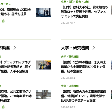
小売・宿泊・飲食・店舗
スサービス
【日本】飲料大手5社、賞味期限の
CG、取締役会とCEOの
製造ロット逆転を許容。セブンと
を埋める3施策を提言
サミットで実証開始
2026/07/17
不動産
大学・研究機関
産
大学・研究機関
カ】ブラックロックやグ
【国際】北方林の樹冠、永久凍土
熟練技能者育成で共同イ
融解から土壌炭素約590億トン保
ブ創設。人手不足解消
護。初の定量化
2026/08/04
産
大学・研究機関
国交省、公共工事でグリ
【国際】石炭火力の水銀高排出設
開始。2030年以降の本
備、9割超がインド。清華大学や
標も設定
NASA等の研究チーム論文
2026/08/02