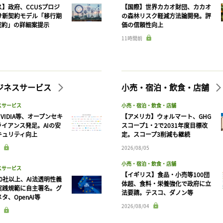
】政府、CCUSプロジ
【国際】世界カカオ財団、カカオ
け新契約モデル「移行期
の森林リスク軽減方法論開発。評
契約」の詳細案提示
価の信頼性向上
11時間前
ビジネスサービス
小売・宿泊・飲食・店舗
スサービス
小売・宿泊・飲食・店舗
VIDIA等、オープンセキ
【アメリカ】ウォルマート、GHG
ライアンス発足。AIの安
スコープ1・2で2031年度目標改
キュリティ向上
定。スコープ3削減も継続
2026/08/05
記事をお気に入りに保存するには
小売・宿泊・飲食・店舗
スサービス
ログインが必要です
【イギリス】食品・小売等100団
90社以上、AI法透明性義
体超、食料・栄養強化で政府に立
実践規範に自主署名。グ
法要請。テスコ、ダノン等
タ、OpenAI等
ログイン
会員登録
2026/08/04