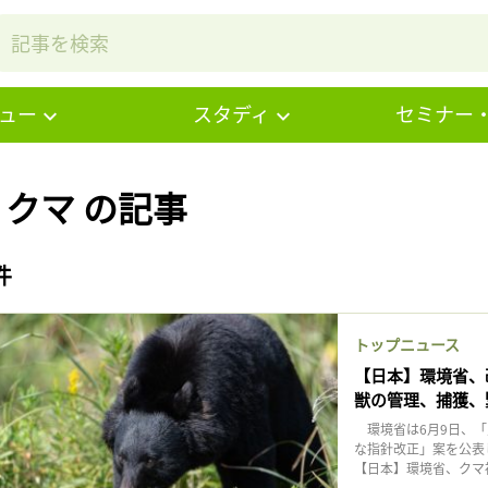
ュー
スタディ
セミナー
# クマ の記事
件
トップニュース
【日本】環境省、
獣の管理、捕獲、
環境省は6月9日、「
な指針改正」案を公表
【日本】環境省、クマ被