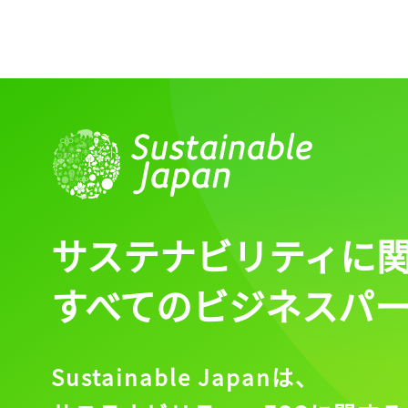
サステナビリティに
記事をお気に入りに
すべてのビジネスパ
ログインが必
Sustainable Japanは、