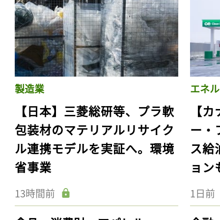
製造業
エネル
【日本】三菱総研等、プラ軟
【カ
包装材のマテリアルリサイク
ー・
ル連携モデルを実証へ。環境
ス給
省事業
ョン
13時間前
1日前