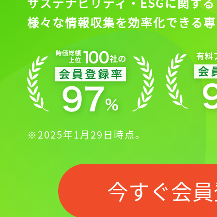
ログイン
サステナビリティ・ESGに関する
様々な情報収集を効率化できる専
会員登録
※2025年1月29日時点。
今すぐ会員