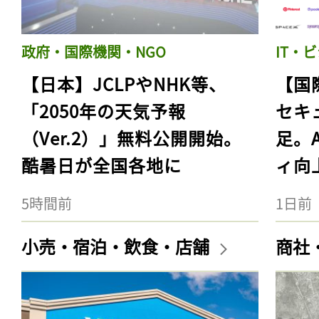
政府・国際機関・NGO
IT・
【日本】JCLPやNHK等、
【国
「2050年の天気予報
セキ
（Ver.2）」無料公開開始。
足。
酷暑日が全国各地に
ィ向
5時間前
1日前
小売・宿泊・飲食・店舗
商社