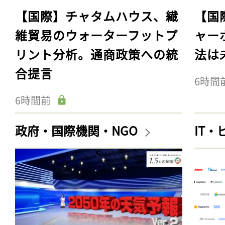
【国際】チャタムハウス、繊
【国
維貿易のウォーターフットプ
ャー
リント分析。通商政策への統
法は
合提言
6時間
6時間前
政府・国際機関・NGO
IT