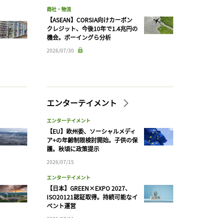
商社・物流
【ASEAN】CORSIA向けカーボン
クレジット、今後10年で1.4兆円の
機会。ボーイングら分析
2026/07/30
エンターテイメント
エンターテイメント
【EU】欧州委、ソーシャルメディ
ア+の年齢制限検討開始。子供の保
護。秋頃に政策提示
2026/07/15
エンターテイメント
【日本】GREEN×EXPO 2027、
ISO20121認証取得。持続可能なイ
ベント運営