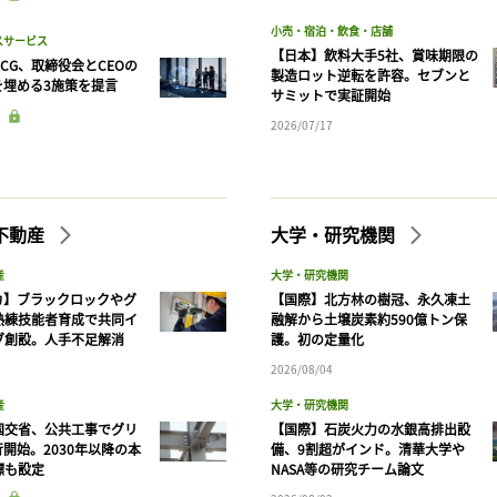
小売・宿泊・飲食・店舗
スサービス
【日本】飲料大手5社、賞味期限の
CG、取締役会とCEOの
製造ロット逆転を許容。セブンと
を埋める3施策を提言
サミットで実証開始
2026/07/17
不動産
大学・研究機関
産
大学・研究機関
カ】ブラックロックやグ
【国際】北方林の樹冠、永久凍土
熟練技能者育成で共同イ
融解から土壌炭素約590億トン保
ブ創設。人手不足解消
護。初の定量化
2026/08/04
産
大学・研究機関
国交省、公共工事でグリ
【国際】石炭火力の水銀高排出設
開始。2030年以降の本
備、9割超がインド。清華大学や
標も設定
NASA等の研究チーム論文