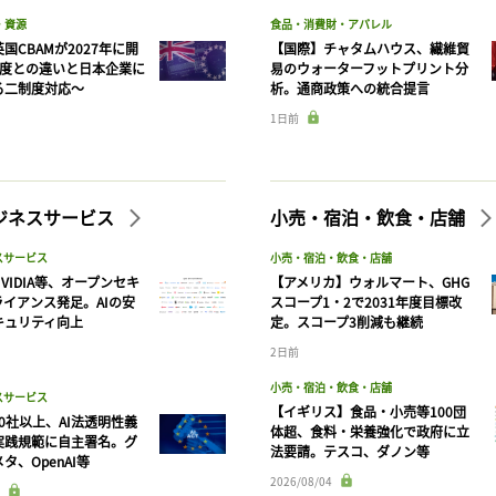
・資源
食品・消費財・アパレル
国CBAMが2027年に開
【国際】チャタムハウス、繊維貿
制度との違いと日本企業に
易のウォーターフットプリント分
る二制度対応〜
析。通商政策への統合提言
1日前
ビジネスサービス
小売・宿泊・飲食・店舗
スサービス
小売・宿泊・飲食・店舗
VIDIA等、オープンセキ
【アメリカ】ウォルマート、GHG
ライアンス発足。AIの安
スコープ1・2で2031年度目標改
キュリティ向上
定。スコープ3削減も継続
2日前
小売・宿泊・飲食・店舗
スサービス
【イギリス】食品・小売等100団
90社以上、AI法透明性義
体超、食料・栄養強化で政府に立
実践規範に自主署名。グ
法要請。テスコ、ダノン等
タ、OpenAI等
2026/08/04