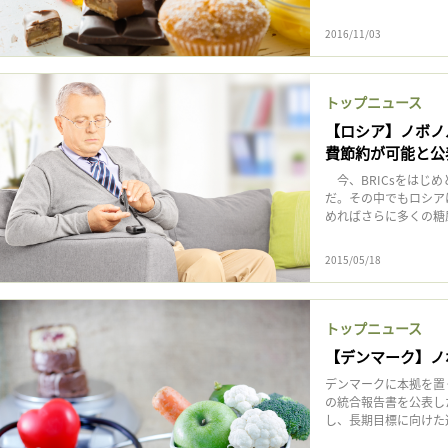
2016/11/03
トップニュース
【ロシア】ノボノ
費節約が可能と公
今、BRICsをはじ
だ。その中でもロシア
めればさらに多くの糖尿
2015/05/18
トップニュース
【デンマーク】ノ
デンマークに本拠を置
の統合報告書を公表し
し、長期目標に向けた進