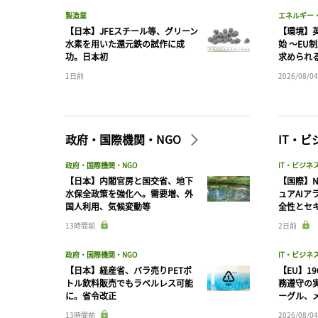
製造業
エネルギー
【日本】JFEスチール等、グリーン
【環境】英
水素を用いた還元鉄の試作に成
始 〜EU
功。日本初
求められ
1日前
2026/08/04
政府・国際機関・NGO
IT・
政府・国際機関・NGO
IT・ビジネ
【日本】内閣官房と国交省、地下
【国際】N
水保全政策を強化へ。需要増、外
ュアAIア
国人利用、気候変動等
全性とセ
13時間前
2日前
政府・国際機関・NGO
IT・ビジネ
【日本】経産省、バラ売りPETボ
【EU】1
トル飲料販売でもラベルレス可能
務遵守の
に。省令改正
ーグル、メ
13時間前
2026/08/04