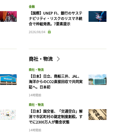
金融
【国際】UNEP FI、銀行のサステ
ナビリティ・リスクのリスマネ統
合で枠組発表。7要素提示
2026/08/04
商社・物流
商社・物流
【日本】日立、商船三井、JAL、
海洋からのCO2直接回収で共同実
証へ。日本初
14時間前
商社・物流
【日本】国交省、「交通空白」解
消で市区町村の認定制度創設。す
でに2300万人が懸念状態
14時間前