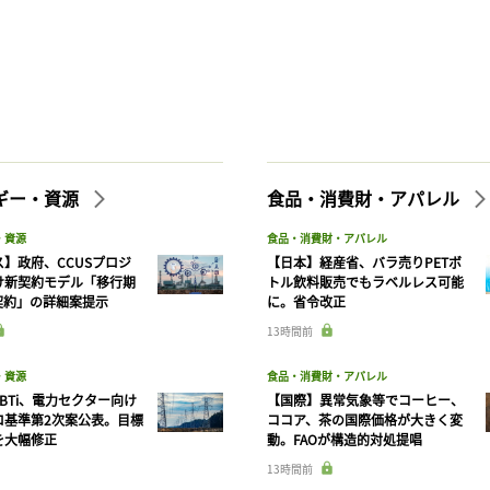
記事をお気に入りに保存するには
ログインが必要です
ログイン
会員登録
ギー・資源
食品・消費財・アパレル
・資源
食品・消費財・アパレル
】政府、CCUSプロジ
【日本】経産省、バラ売りPETボ
け新契約モデル「移行期
トル飲料販売でもラベルレス可能
契約」の詳細案提示
に。省令改正
13時間前
・資源
食品・消費財・アパレル
BTi、電力セクター向け
【国際】異常気象等でコーヒー、
ロ基準第2次案公表。目標
ココア、茶の国際価格が大きく変
を大幅修正
動。FAOが構造的対処提唱
13時間前