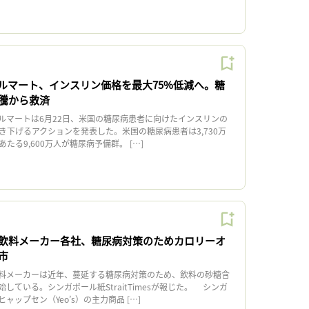
ルマート、インスリン価格を最大75%低減へ。糖
騰から救済
マートは6月22日、米国の糖尿病患者に向けたインスリンの
き下げるアクションを発表した。米国の糖尿病患者は3,730万
たる9,600万人が糖尿病予備群。 […]
飲料メーカー各社、糖尿病対策のためカロリーオ
市
料メーカーは近年、蔓延する糖尿病対策のため、飲料の砂糖含
している。シンガポール紙StraitTimesが報じた。 シンガ
ップセン（Yeo’s）の主力商品 […]