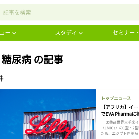
ュー
スタディ
セミナー
# 糖尿病 の記事
件
トップニュース
【アフリカ】イー
でEVA Pharma
‎ 医薬品世界大手米
（LMICs）の1型・
ため、エジプト医薬品大手