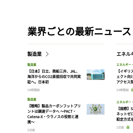
業界ごとの最新ニュース
製造業
エネル
製造業
エネルギー
【日本】日立、商船三井、JAL、
【イギリス
海洋からのCO2直接回収で共同実
ェクト向
証へ。日本初
アクセス
14時間前
14時間前
製造業
エネルギー
【戦略】製品カーボンフットプリ
【国際】S
ントは調達データへ 〜PACT・
ネットゼ
Catena-X・ウラノスの役割と連
設定方式
携〜
1日前
1日前