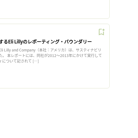
るEli Lillyのレポーティング・バウンダリー
 Lilly and Company（本社：アメリカ）は、サスティナビリ
。 本レポートには、同社が2012〜2013年にかけて実行して
について記されて […]