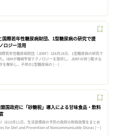
Mと国際若年性糖尿病財団、1型糖尿病の研究で提
ノロジー活用
国際若年性糖尿病財団（JDRF）は8月18日、1型糖尿病の研究で
。IBMが機械学習テクノロジーを提供し、JDRFの持つ膨大な
を解析し、子供の1型糖尿病の […]
加盟国政府に「砂糖税」導入による甘味食品・飲料
言
）は10月11日、生活習慣病の予防の政府の財政政策をまとめ
s for Diet and Prevention of Noncommunicable Diseas […]