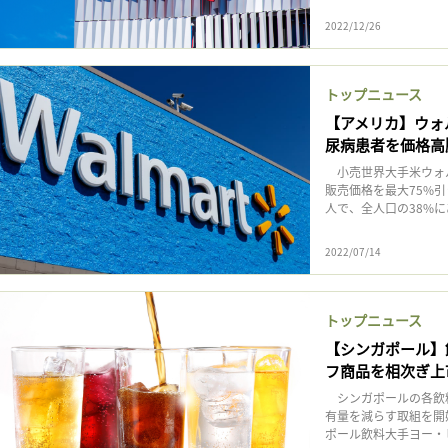
2022/12/26
トップニュース
【アメリカ】ウォ
尿病患者を価格高
小売世界大手米ウォル
販売価格を最大75%引
人で、全人口の38%にあ
2022/07/14
トップニュース
【シンガポール】
フ商品を相次ぎ上
シンガポールの各飲
有量を減らす取組を開始
ポール飲料大手ヨー・ヒャ