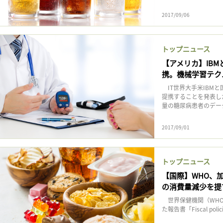
2017/09/06
トップニュース
【アメリカ】IB
携。機械学習テク
IT世界大手米IBMと
提携することを発表した
量の糖尿病患者のデータ
2017/09/01
トップニュース
【国際】WHO、
の消費量減少を提
世界保健機関（WHO
た報告書「Fiscal policie