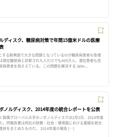
ルディスク、糖尿病対策で年間15億米ドルの医療
表
めとする新興国で大きな問題となっているのが糖尿病患者の急増
は現在糖尿病と診断された人だけでも400万人、潜在患者も含
病患者を抱ええている。この問題を解決する [&he...
ボノルディスク、2014年度の統合レポートを公表
く製薬グローバル大手のノボノルディスクは2月3日、2014年度
た。同報告書は同社の財務・社会・環境面における業績を統合
捗をまとめたものだ。 2014年度の報告 […]