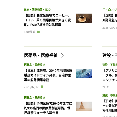
政府・国際機関・NGO
IT・ビジネ
【国際】異常気象等でコーヒー、
【国際】B
ココア、茶の国際価格が大きく変
AI認識差
動。FAOが構造的対処提唱
2026/08/04
13時間前
医薬品・医療福祉
建設・
医薬品・医療福祉
建設・不動
【日本】厚労省、2040年地域医療
【アメリ
構想ガイドライン発表。自治体主
ーグル、
導の態勢構築急務
ニシアチ
2026/07/12
2日前
建設・不動
医薬品・医療福祉
【日本】
【国際】予防医療で2040年までに
ーン鉄試行
約930兆円の医療費削減可能。世
格活用目
界経済フォーラム報告書