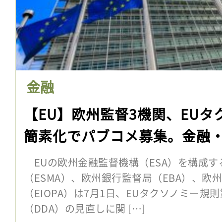
金融
【EU】欧州監督3機関、EU
簡素化でパブコメ募集。金融・
EUの欧州金融監督機構（ESA）を構成す
（ESMA）、欧州銀行監督局（EBA）、欧
（EIOPA）は7月1日、EUタクソノミー規
（DDA）の見直しに関 […]