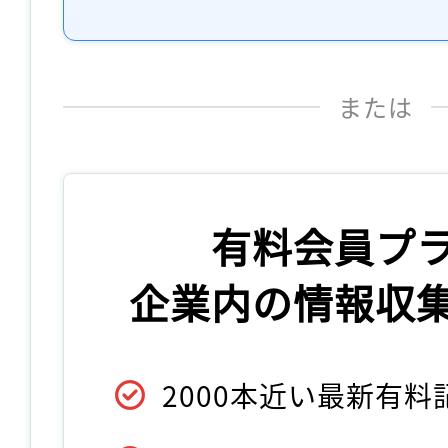
または
有料会員プ
企業内の情報収
2000本近い最新有