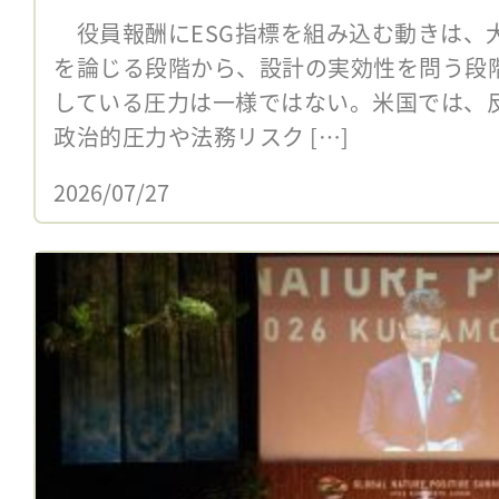
役員報酬にESG指標を組み込む動きは、
を論じる段階から、設計の実効性を問う段
している圧力は一様ではない。米国では、反E
政治的圧力や法務リスク […]
2026/07/27