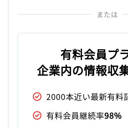
または
有料会員プ
企業内の情報収
2000本近い最新有
有料会員継続率
98%