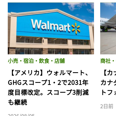
小売・宿泊・飲食・店舗
商社・
【アメリカ】ウォルマート、
【カ
GHGスコープ1・2で2031年
カナ
度目標改定。スコープ3削減
トフ
も継続
2日前
2026/08/05