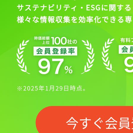
サステナビリティ・ESGに関する
様々な情報収集を効率化できる専
記事をお気に入りに
ログインが必
※2025年1月29日時点。
ログイン
今すぐ会員
会員登録