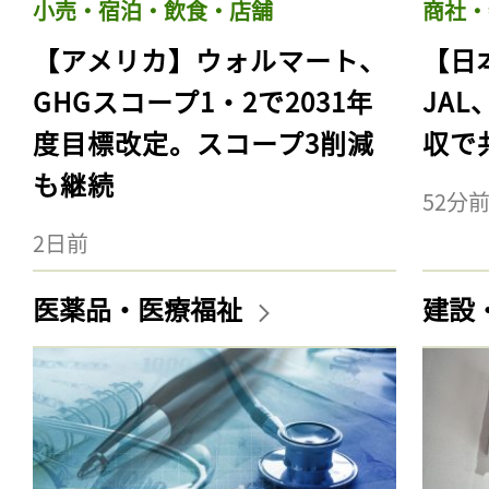
小売・宿泊・飲食・店舗
商社・
【アメリカ】ウォルマート、
【日
GHGスコープ1・2で2031年
JA
度目標改定。スコープ3削減
収で
も継続
52分
2日前
医薬品・医療福祉
建設