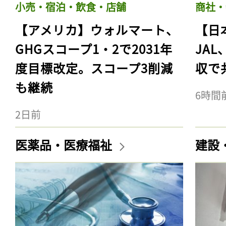
小売・宿泊・飲食・店舗
商社・
【アメリカ】ウォルマート、
【日
GHGスコープ1・2で2031年
JA
度目標改定。スコープ3削減
収で
も継続
6時間
2日前
医薬品・医療福祉
建設