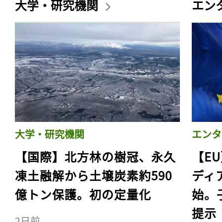
大学・研究機関
エン
大学・研究機関
エンタ
【国際】北方林の樹冠、永久
【E
凍土融解から土壌炭素約590
ディ
億トン保護。初の定量化
始。
提示
2日前