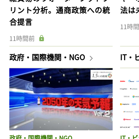
リント分析。通商政策への統
法は
合提言
11時
11時間前
政府・国際機関・NGO
IT
政府・国際機関・NGO
IT・