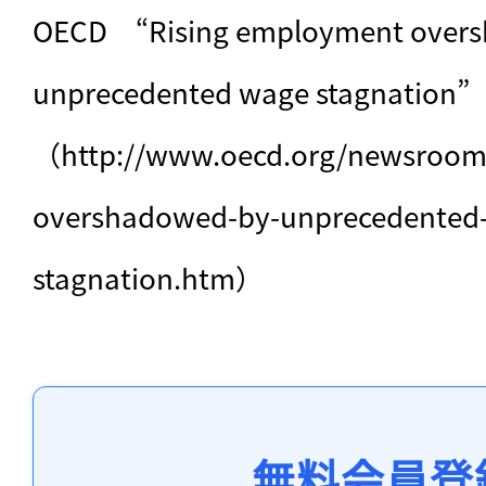
OECD　“Rising employment overs
unprecedented wage stagnation”

（http://www.oecd.org/newsroom/
overshadowed-by-unprecedented
stagnation.htm）
無料会員登