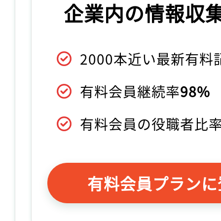
企業内の情報収
2000本近い最新有
有料会員継続率
98%
有料会員の役職者比
有料会員プランに