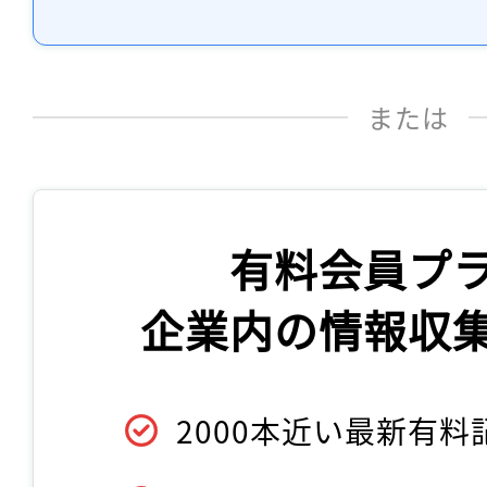
または
有料会員プ
企業内の情報収
2000本近い最新有料