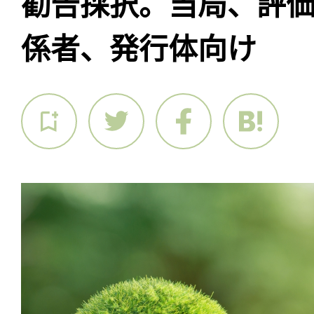
勧告採択。当局、評
係者、発行体向け