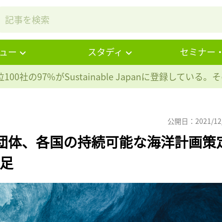
ュー
スタディ
セミナー
100社の97%が
Sustainable Japanに登録している
公開日：2021/12
6団体、各国の持続可能な海洋計画策
発足