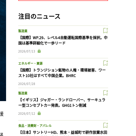
注目のニュース
製造業
【国際】WP.29、レベル4自動運転国際基準を採択。中
国は基準詳細化で一歩リード
2026/07/13
エネルギー・資源
【国際】トランジション鉱物の人権・環境被害、ワー
スト10社はすべて中国企業。BHRC
2026/07/28
製造業
【イギリス】ジャガー・ランドローバー、サーキュラ
ー型コンセプトカー発表。GHG1トン削減
援
2026/07/12
食品・消費財・アパレル
【日本】サントリーHD、熊本・益城町で耕作放棄水田
経