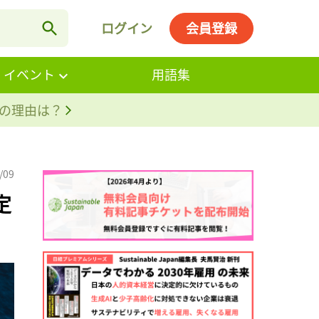
ログイン
会員登録
・イベント
用語集
。その理由は？
/09
定