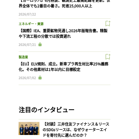
【ヨーロッパ】6月熱波、観測史上最高記録を更新。世
界全体でも2番目の暑さ。死者25,000人以上
2026/07/22
エネルギー・資源
【国際】IEA、重要鉱物見通し2026年版報告書。精製
や下流工程の分散では投資遅れ
2026/07/21
製造業
【EU】ELV規則、成立。新車プラ再生材比率25%義務
化。その他素材は1年以内に目標設定
2026/07/02
注目のインタビュー
【対談】三井住友ファイナンス＆リース
のSDGsリースは、なぜウォーターエイ
ドを寄付先に選んだのか？