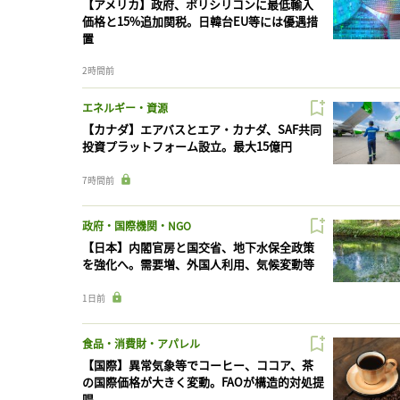
【アメリカ】政府、ポリシリコンに最低輸入
価格と15%追加関税。日韓台EU等には優遇措
置
2時間前
エネルギー・資源
【カナダ】エアバスとエア・カナダ、SAF共同
投資プラットフォーム設立。最大15億円
7時間前
政府・国際機関・NGO
【日本】内閣官房と国交省、地下水保全政策
を強化へ。需要増、外国人利用、気候変動等
1日前
食品・消費財・アパレル
【国際】異常気象等でコーヒー、ココア、茶
の国際価格が大きく変動。FAOが構造的対処提
唱