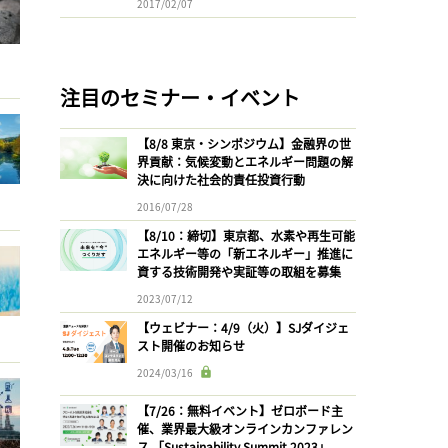
2017/02/07
注目のセミナー・イベント
【8/8 東京・シンポジウム】金融界の世
界貢献：気候変動とエネルギー問題の解
決に向けた社会的責任投資行動
2016/07/28
【8/10：締切】東京都、水素や再生可能
エネルギー等の「新エネルギー」推進に
資する技術開発や実証等の取組を募集
2023/07/12
【ウェビナー：4/9（火）】SJダイジェ
スト開催のお知らせ
2024/03/16
【7/26：無料イベント】ゼロボード主
催、業界最大級オンラインカンファレン
ス 「Sustainability Summit 2023」