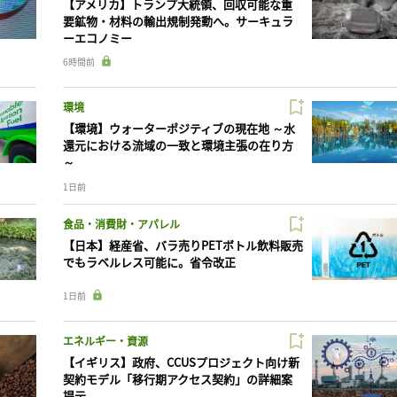
【アメリカ】トランプ大統領、回収可能な重
要鉱物・材料の輸出規制発動へ。サーキュラ
ーエコノミー
6時間前
環境
【環境】ウォーターポジティブの現在地 ～水
還元における流域の一致と環境主張の在り方
～
1日前
食品・消費財・アパレル
【日本】経産省、バラ売りPETボトル飲料販売
でもラベルレス可能に。省令改正
1日前
エネルギー・資源
【イギリス】政府、CCUSプロジェクト向け新
契約モデル「移行期アクセス契約」の詳細案
提示