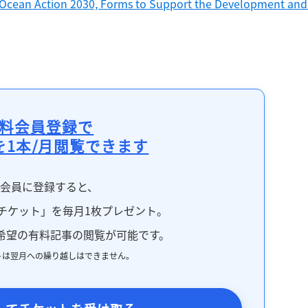
 Ocean Action 2030, Forms to Support the Development and 
料会員登録で
を1本/月閲覧できます
料会員に登録すると、
チケット」を毎月1枚プレゼント。
希望の有料記事の閲覧が可能です。
トは翌月への繰り越しはできません。