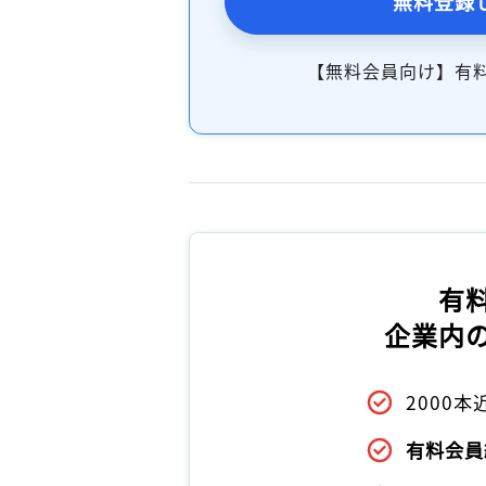
無料登録
【無料会員向け】有
有
企業内
2000
有料会員