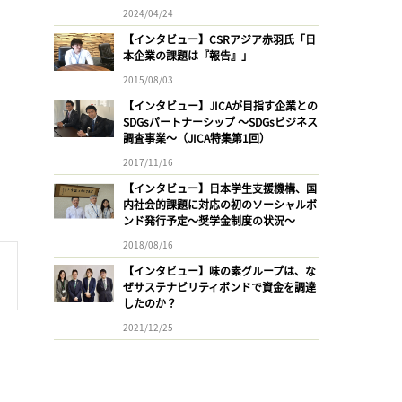
2024/04/24
【インタビュー】CSRアジア赤羽氏「日
本企業の課題は『報告』」
2015/08/03
【インタビュー】JICAが目指す企業との
SDGsパートナーシップ 〜SDGsビジネス
調査事業〜（JICA特集第1回）
2017/11/16
【インタビュー】日本学生支援機構、国
内社会的課題に対応の初のソーシャルボ
ンド発行予定〜奨学金制度の状況〜
2018/08/16
【インタビュー】味の素グループは、な
ぜサステナビリティボンドで資金を調達
したのか？
2021/12/25