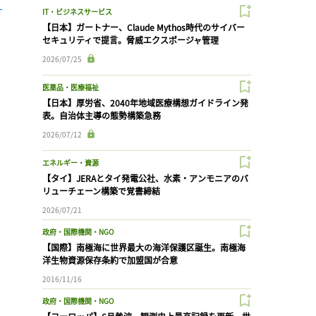
IT・ビジネスサービス
【日本】ガートナー、Claude Mythos時代のサイバー
セキュリティで提言。脅威エクスポージャ管理
2026/07/25
医薬品・医療福祉
【日本】厚労省、2040年地域医療構想ガイドライン発
表。自治体主導の態勢構築急務
2026/07/12
エネルギー・資源
【タイ】JERAとタイ発電公社、水素・アンモニアのバ
リューチェーン構築で覚書締結
2026/07/21
政府・国際機関・NGO
【国際】南極海に世界最大の海洋保護区誕生。南極海
洋生物資源保存条約で加盟国が合意
2016/11/16
政府・国際機関・NGO