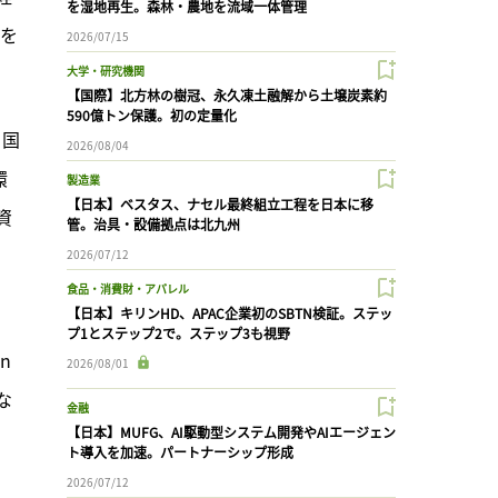
を湿地再生。森林・農地を流域一体管理
とを
2026/07/15
大学・研究機関
【国際】北方林の樹冠、永久凍土融解から土壌炭素約
590億トン保護。初の定量化
、国
2026/08/04
環
製造業
【日本】ベスタス、ナセル最終組立工程を日本に移
資
管。治具・設備拠点は北九州
2026/07/12
食品・消費財・アパレル
【日本】キリンHD、APAC企業初のSBTN検証。ステッ
プ1とステップ2で。ステップ3も視野
 
2026/08/01
な
金融
【日本】MUFG、AI駆動型システム開発やAIエージェン
ト導入を加速。パートナーシップ形成
2026/07/12