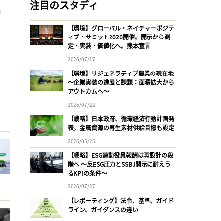
注目のスタディ
【環境】グローバル・ネイチャーポジテ
ィブ・サミット2026開催。開示から測
定・実装・価値化へ。熊本宣言
2026/07/17
【環境】リジェネラティブ農業の現在地
〜企業実装の進展と課題：面積拡大から
アウトカムへ〜
2026/07/22
【戦略】日本政府、循環経済行動計画発
表。金属資源の再生素材供給目標も設定
2026/05/25
【戦略】ESG連動役員報酬は再設計の段
階へ 〜反ESG圧力とSSBJ開示に耐えう
るKPIの条件〜
2026/07/27
【レポーティング】法令、基準、ガイド
ライン、ガイダンスの違い