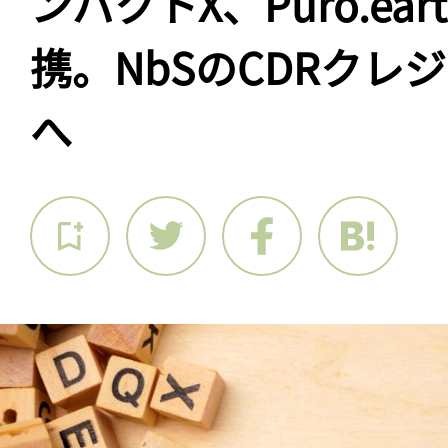
ンパクトX、Puro.ea
携。NbSのCDRクレ
へ