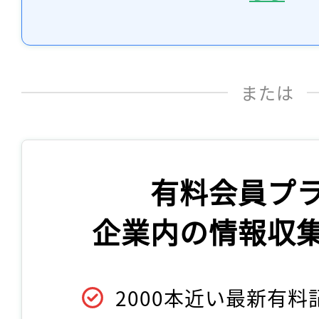
または
有料会員プ
企業内の情報収
2000本近い最新有料