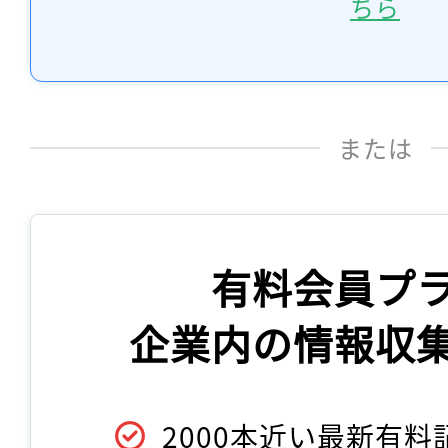
ちら
または
有料会員プ
企業内の情報収
2000本近い最新有料