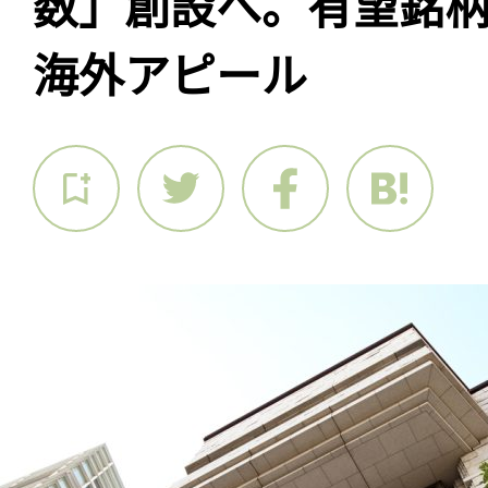
数」創設へ。有望銘
海外アピール